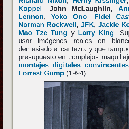
Richard Nixon
,
Henry Kissinger
Koppel
,
John McLaughlin
,
An
Lennon
,
Yoko Ono
,
Fidel Cas
Norman Rockwell
,
JFK
,
Jackie K
Mao Tze Tung
y
Larry King
. Su
usar imágenes reales en blan
demasiado el cantazo, y que tampoc
presupuesto en complejos maquillaj
montajes digitales convincentes
Forrest Gump
(1994).