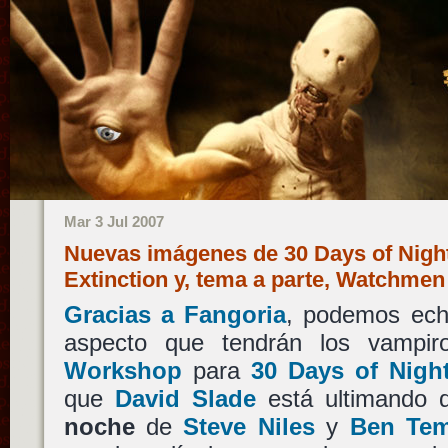
Mar 3 Jul 2007
Nuevas imágenes de 30 Days of Night,
Extinction y, tema a parte, Watchmen
Gracias a Fangoria
, podemos ech
aspecto que tendrán los vampi
Workshop
para
30 Days of Nigh
que
David Slade
está ultimando 
noche
de
Steve Niles
y
Ben Tem