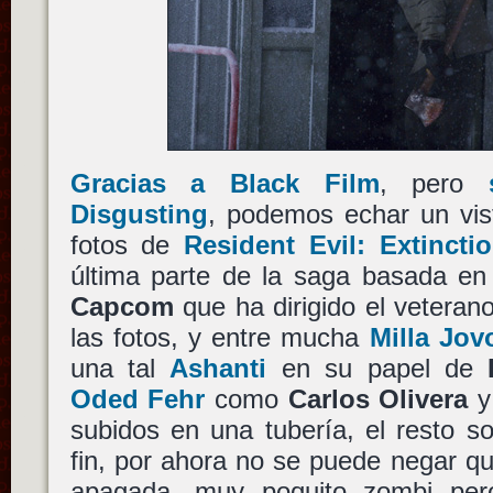
Gracias a Black Film
, pero
Disgusting
, podemos echar un vis
fotos de
Resident Evil: Extincti
última parte de la saga basada en
Capcom
que ha dirigido el veteran
las fotos, y entre mucha
Milla Jov
una tal
Ashanti
en su papel de
Oded Fehr
como
Carlos Olivera
subidos en una tubería, el resto s
fin, por ahora no se puede negar q
apagada, muy poquito zombi pero