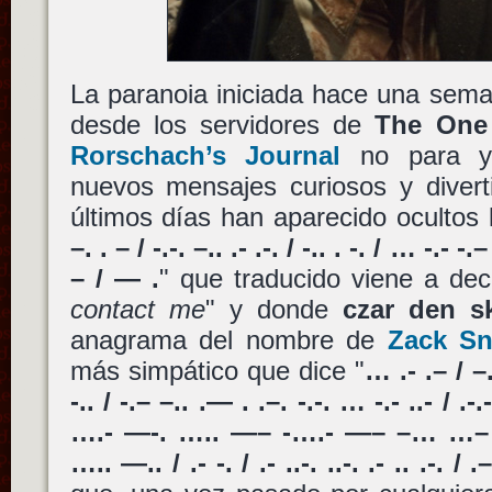
La paranoia iniciada hace una sema
desde los servidores de
The One
Rorschach’s Journal
no para y 
nuevos mensajes curiosos y divert
últimos días han aparecido ocultos l
–. . – / -.-. –.. .- .-. / -.. . -. / … -.- -
– / — .
" que traducido viene a deci
contact me
" y donde
czar den s
anagrama del nombre de
Zack Sn
más simpático que dice "
… .- .– / –. 
-.. / -.– –.. .— . .–. -.-. … -.- ..- / 
….- —-. ….. —– -….- —– –… …– .
….. —.. / .- -. / .- ..-. ..-. .- .. .-. / 