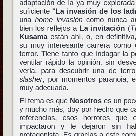
adaptación de la ya muy explorada
suficiente
"La invasión de los lad
una
home invasión
como nunca ant
bien los reflejos a
La invitación
(
T
Kusama
están ahí, o, en definitiv
su muy interesante carrera como d
terror. Tiene tanto que indagar la p
ventilar rápido la opinión, sin desv
verla, para descubrir una de terr
slasher
, por momentos paranoia, en
muy adecuada.
El tema es que
Nosotros
es un poc
y mucho más, doy por hecho que ca
referencias, esos horrores que
impactaron y le dejaron sin h
protagonista. Es gracias a este com