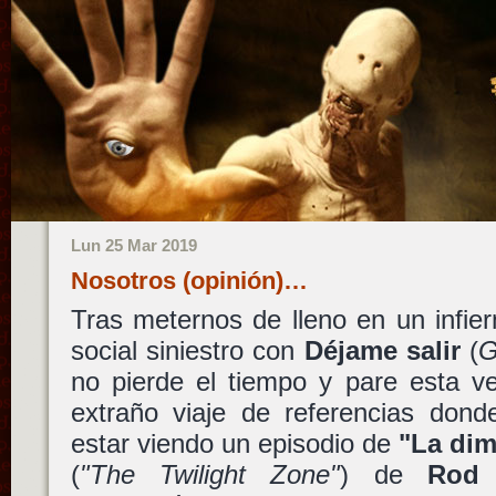
Lun 25 Mar 2019
Nosotros (opinión)…
Tras meternos de lleno en un infier
social siniestro con
Déjame salir
(
G
no pierde el tiempo y pare esta 
extraño viaje de referencias dond
estar viendo un episodio de
"La di
(
"The Twilight Zone"
) de
Rod 