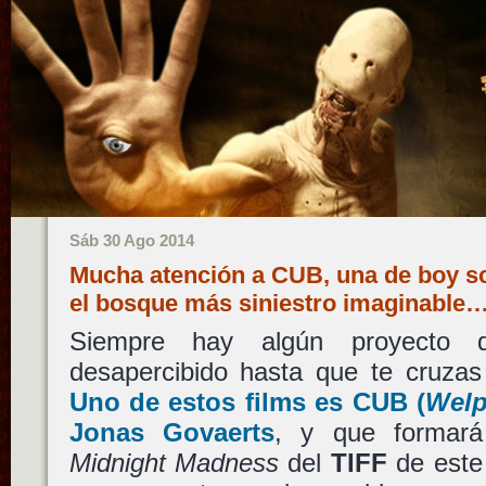
Sáb 30 Ago 2014
Mucha atención a CUB, una de boy sc
el bosque más siniestro imaginable
Siempre hay algún proyecto q
desapercibido hasta que te cruzas
Uno de estos films es
CUB
(
Wel
Jonas Govaerts
, y que formará
Midnight Madness
del
TIFF
de este