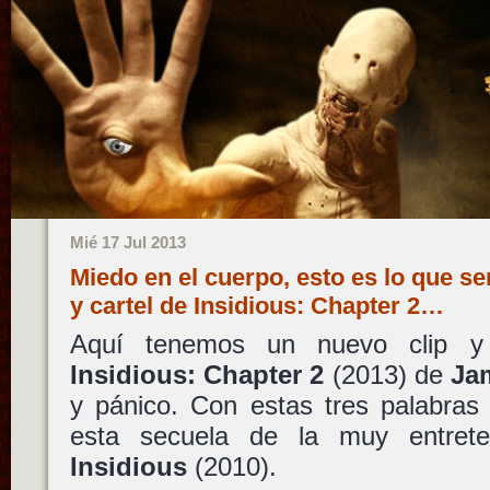
Mié 17 Jul 2013
Miedo en el cuerpo, esto es lo que se
y cartel de Insidious: Chapter 2…
Aquí tenemos un nuevo clip y
Insidious: Chapter 2
(2013) de
Ja
y pánico. Con estas tres palabras
esta secuela de la muy entrete
Insidious
(2010).