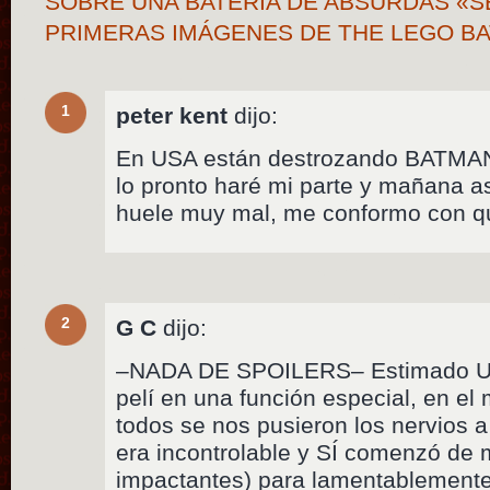
SOBRE UNA BATERÍA DE ABSURDAS «S
PRIMERAS IMÁGENES DE THE LEGO B
1
peter kent
dijo:
En USA están destrozando BATMA
lo pronto haré mi parte y mañana a
huele muy mal, me conformo con qu
2
G C
dijo:
–NADA DE SPOILERS– Estimado Urul
pelí en una función especial, en el
todos se nos pusieron los nervios a 
era incontrolable y SÍ comenzó de
impactantes) para lamentablemente