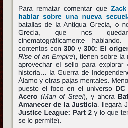
Para rematar comentar que
Zack
hablar sobre una nueva secue
batallas de la Antigua Grecia, o 
Grecia, que nos quedan
cinematográficamente habland
contentos con
300
y
300: El orig
Rise of an Empire
), tienen sobre l
aprovechar el sello para explorar
historia… la Guerra de Independenc
Álamo y otras pajas mentales. Meno
puesto el foco en el universo
DC
Acero
(
Man of Steel
), y ahora
Ba
Amanecer de la Justicia
, llegará 
Justice League: Part 2
y lo que te
se lo permite).