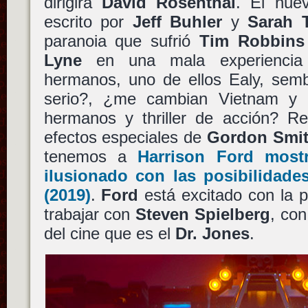
dirigirá
David Rosenthal
. El nue
escrito por
Jeff Buhler
y
Sarah 
paranoia que sufrió
Tim Robbins
Lyne
en una mala experiencia 
hermanos, uno de ellos Ealy, se
serio?, ¿me cambian Vietnam y a
hermanos y thriller de acción? Re
efectos especiales de
Gordon Smi
tenemos a
Harrison Ford
mostr
ilusionado con las posibilidad
(2019)
.
Ford
está excitado con la po
trabajar con
Steven Spielberg
, con
del cine que es el
Dr. Jones
.