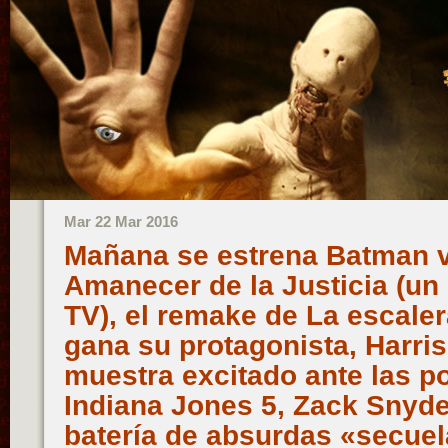
Mar 22 Mar 2016
Mañana se estrena Batman 
Amanecer de la Justicia (un 
TV), el remake de La escale
gana su protagonista, Harri
muestra excitado ante las p
Indiana Jones 5, Zack Snyde
batería de absurdas «secuel