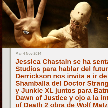
Mar 4 Nov 2014
Jessica Chastain se ha sen
Studios para hablar del futur
Derrickson nos invita a ir de
Shamballa del Doctor Stran
y Junkie XL juntos para Ba
Dawn of Justice y ojo a la i
of Death 2 obra de Wolf Mat