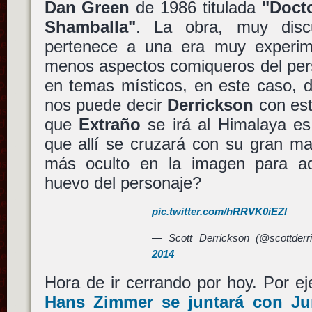
Dan Green
de 1986 titulada
"Doct
Shamballa"
. La obra, muy disc
pertenece a una era muy experime
menos aspectos comiqueros del per
en temas místicos, en este caso, 
nos puede decir
Derrickson
con es
que
Extraño
se irá al Himalaya es 
que allí se cruzará con su gran ma
más oculto en la imagen para aq
huevo del personaje?
pic.twitter.com/hRRVK0iEZl
— Scott Derrickson (@scottder
2014
Hora de ir cerrando por hoy. Por 
Hans Zimmer
se juntará con
Ju