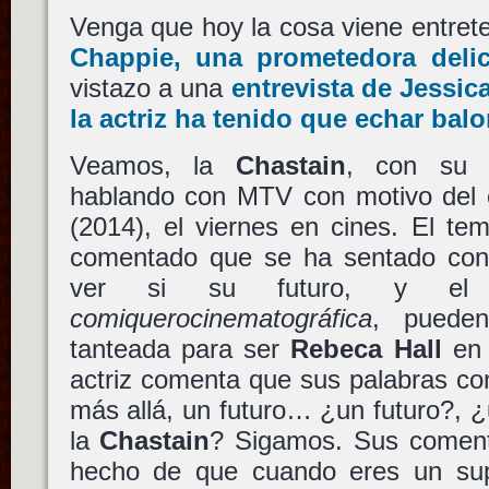
Venga que hoy la cosa viene entret
Chappie
, una prometedora delic
vistazo a una
entrevista de
Jessic
la actriz ha tenido que echar bal
Veamos, la
Chastain
, con su i
hablando con MTV con motivo del
(2014), el viernes en cines. El t
comentado que se ha sentado co
ver si su futuro, y el
comiquerocinematográfica
, pueden
tanteada para ser
Rebeca Hall
e
actriz comenta que sus palabras c
más allá, un futuro… ¿un futuro?, ¿
la
Chastain
? Sigamos. Sus comenta
hecho de que cuando eres un sup