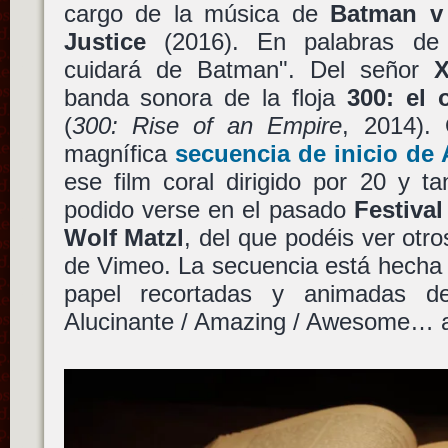
cargo de la música de
Batman v
Justice
(2016). En palabras d
cuidará de Batman". Del señor
banda sonora de la floja
300: el 
(
300: Rise of an Empire
, 2014).
magnífica
secuencia de inicio de
ese film coral dirigido por 20 y t
podido verse en el pasado
Festival
Wolf Matzl
, del que podéis ver otr
de Vimeo. La secuencia está hecha 
papel recortadas y animadas d
Alucinante / Amazing / Awesome… an