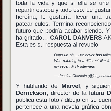
toda la vida y que si ella se une
repartir estopa y todo eso. Le gustar
heroína, le gustaría llevar una t
patear culos. Termina reconociend
futuro que podría acabar siendo. 
ha gritado…
CAROL DANVERS
A
Esta es su respuesta al revuelo.
Oops uh oh….I've never had talks
Was referring to a different film f
my recent MTV interview.
— Jessica Chastain (@jes_chasta
Y hablando de
Marvel
, y siguie
Derrickson
, director de la futura
D
publica esta foto / dibujo en su cue
pertenece a una novela gráfica ob