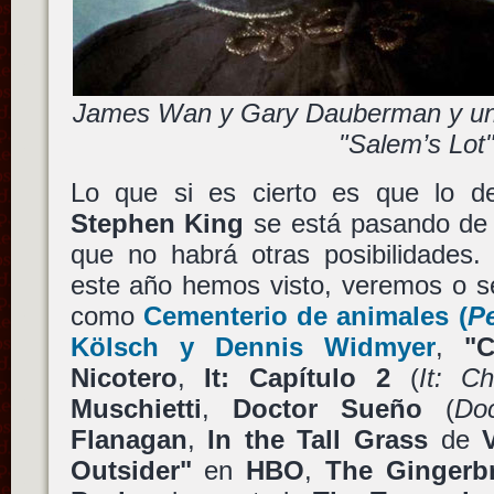
James Wan y Gary Dauberman y un
"Salem’s Lot
Lo que si es cierto es que lo d
Stephen King
se está pasando de
que no habrá otras posibilidades
este año hemos visto, veremos o s
como
Cementerio de animales
(
P
Kölsch
y
Dennis Widmyer
,
"
Nicotero
,
It: Capítulo 2
(
It: C
Muschietti
,
Doctor Sueño
(
Do
Flanagan
,
In the Tall Grass
de
Outsider"
en
HBO
,
The Gingerbr