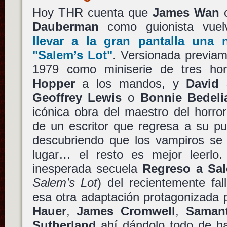
Hoy THR cuenta que
James Wan
c
Dauberman
como guionista vuel
llevar a la gran pantalla una
"Salem’s Lot"
. Versionada previam
1979 como miniserie de tres ho
Hopper
a los mandos, y
David 
Geoffrey Lewis
o
Bonnie Bedeli
icónica obra del maestro del horror
de un escritor que regresa a su pu
descubriendo que los vampiros se 
lugar… el resto es mejor leerlo
inesperada secuela
Regreso a Sal
Salem’s Lot
) del recientemente fa
esa otra adaptación protagonizada
Hauer
,
James Cromwell
,
Saman
Sutherland
ahí dándolo todo de h