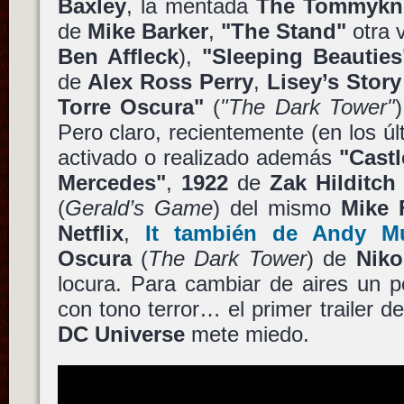
Baxley
, la mentada
The Tommykn
de
Mike Barker
,
"The Stand"
otra v
Ben Affleck
),
"Sleeping Beauties
de
Alex Ross Perry
,
Lisey’s Story
Torre Oscura"
(
"The Dark Tower"
Pero claro, recientemente (en los ú
activado o realizado además
"Cast
Mercedes"
,
1922
de
Zak Hilditch
(
Gerald’s Game
) del mismo
Mike 
Netflix
,
It
también de
Andy Mu
Oscura
(
The Dark Tower
) de
Niko
locura. Para cambiar de aires un 
con tono terror… el primer trailer d
DC Universe
mete miedo.