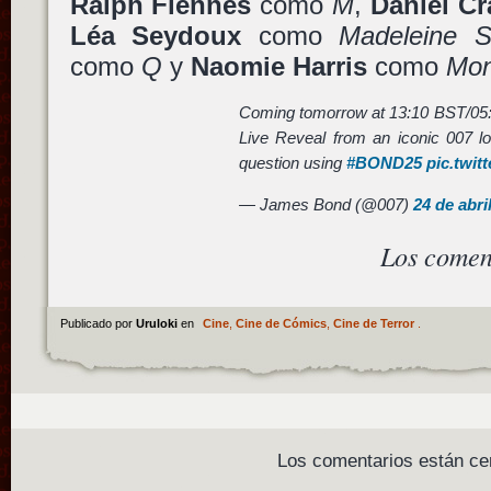
Ralph Fiennes
como
M
,
Daniel Cr
Léa Seydoux
como
Madeleine 
como
Q
y
Naomie Harris
como
Mon
Coming tomorrow at 13:10 BST/05
Live Reveal from an iconic 007 lo
question using
#BOND25
pic.twi
— James Bond (@007)
24 de abri
Los comen
Publicado por
Uruloki
en
Cine
,
Cine de Cómics
,
Cine de Terror
.
Los comentarios están ce