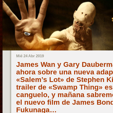
Mié 24 Abr 2019
James Wan y Gary Dauberma
ahora sobre una nueva adap
«Salem’s Lot» de Stephen Ki
trailer de «Swamp Thing» es
canguelo, y mañana sabremo
el nuevo film de James Bond
Fukunaga…