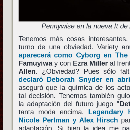
Pennywise en la nueva It de
Tenemos más cosas interesantes.
turno de una obviedad. Variety a
aparecerá como
Cyborg
en
The
Famuyiwa
y con
Ezra Miller
al fren
Allen
. ¿Obviedad? Pues sólo fal
declaró
Deborah Snyder
en abri
aseguró que la química de los acto
tal decisión. Tenemos también gui
la adaptación del futuro juego
"De
tanta moda encima,
Legendary
h
Nicole Perlman
y
Alex Hirsch
par
adaptación. Si bien la idea me pa