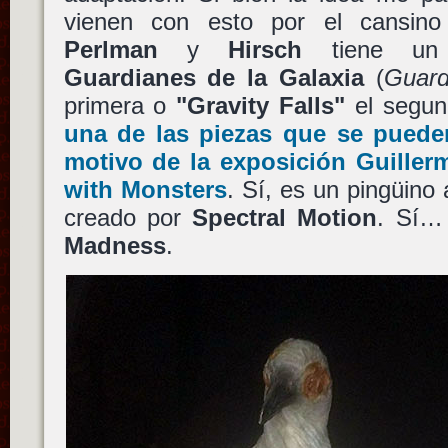
vienen con esto por el cansin
Perlman
y
Hirsch
tiene un 
Guardianes de la Galaxia
(
Guard
primera o
"Gravity Falls"
el segun
una de las piezas que se pued
motivo de la exposición
Guiller
with Monsters
. Sí, es un pingüino 
creado por
Spectral Motion
. Sí
Madness
.