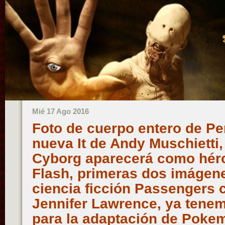
Mié 17 Ago 2016
Foto de cuerpo entero de Pe
nueva It de Andy Muschietti
Cyborg aparecerá como héro
Flash, primeras dos imágene
ciencia ficción Passengers c
Jennifer Lawrence, ya tene
para la adaptación de Pokemo