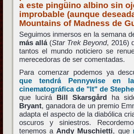
a este pingüino albino sin oj
improbable (aunque deseada
Mountains of Madness de Gu
Seguimos inmersos en la semana d
más allá
(
Star Trek Beyond
, 2016)
tantos el mundo noticiero se renu
merecedoras de ser comentadas.
Para comenzar podemos ya desc
que tendrá
Pennywise
en la 
cinematográfica de
"It"
de
Stephe
que lucirá
Bill Skarsgård
ha sid
Bryant
, ganadora de un premio E
adapta el aspecto de la diabólica cr
oscuros y siniestros. Recordemo
tenemos a
Andy Muschietti
, que