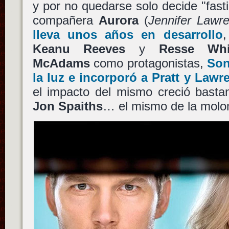
y por no quedarse solo decide "fasti
compañera
Aurora
(
Jennifer Lawr
lleva unos años en desarrollo
,
Keanu Reeves
y
Resse Whi
McAdams
como protagonistas,
So
la luz e incorporó a
Pratt
y
Lawr
el impacto del mismo creció bastan
Jon Spaiths
… el mismo de la mol