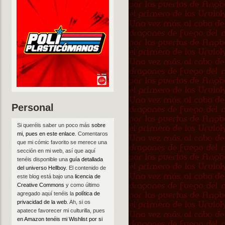
Personal
Si queréis saber un poco más
sobre
mi, pues en este enlace
. Comentaros
que mi cómic favorito se merece una
sección en mi web, así que aquí
tenéis disponible una
guía detallada
del universo Hellboy
. El contenido de
este blog está bajo una
licencia de
Creative Commons
y como último
agregado aquí tenéis la
política de
privacidad de la web
. Ah, si os
apatece favorecer mi culturilla, pues
en Amazon tenéis mi Wishlist por si