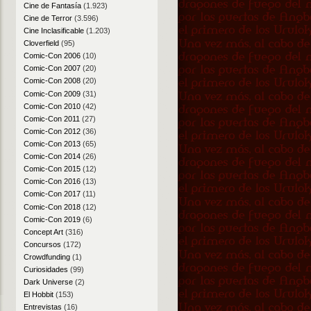
Cine de Fantasía
(1.923)
Cine de Terror
(3.596)
Cine Inclasificable
(1.203)
Cloverfield
(95)
Comic-Con 2006
(10)
Comic-Con 2007
(20)
Comic-Con 2008
(20)
Comic-Con 2009
(31)
Comic-Con 2010
(42)
Comic-Con 2011
(27)
Comic-Con 2012
(36)
Comic-Con 2013
(65)
Comic-Con 2014
(26)
Comic-Con 2015
(12)
Comic-Con 2016
(13)
Comic-Con 2017
(11)
Comic-Con 2018
(12)
Comic-Con 2019
(6)
Concept Art
(316)
Concursos
(172)
Crowdfunding
(1)
Curiosidades
(99)
Dark Universe
(2)
El Hobbit
(153)
Entrevistas
(16)