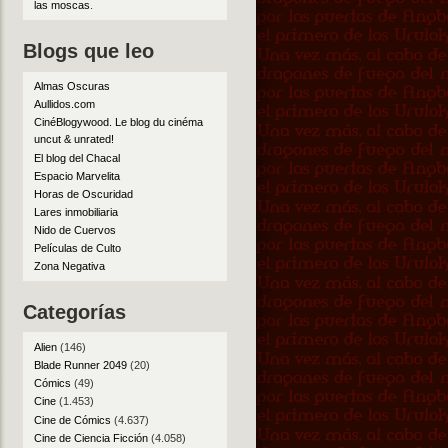
las moscas
.
Blogs que leo
Almas Oscuras
Aullidos.com
CinéBlogywood. Le blog du cinéma
uncut & unrated!
El blog del Chacal
Espacio Marvelita
Horas de Oscuridad
Lares inmobiliaria
Nido de Cuervos
Películas de Culto
Zona Negativa
Categorías
Alien
(146)
Blade Runner 2049
(20)
Cómics
(49)
Cine
(1.453)
Cine de Cómics
(4.637)
Cine de Ciencia Ficción
(4.058)