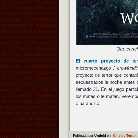
Otro carte
El cuarto proyecto de t
micromecenazgo /
crowfundi
proyecto de terror que contar
secuestrados la noche antes d
llamado 31. En el juego part
los matas o te matan. Veremo
o paranoico.
Publicado por
Uruloki
en
Cine de Terror
.