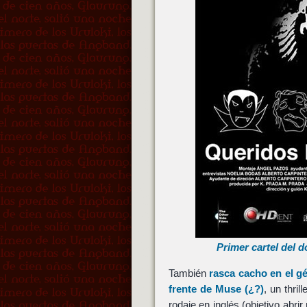
Primer cartel del
También
rasca cacho en el 
frente de
Muse
(¿?)
, un thri
rodaje en inglés (objetivo abri