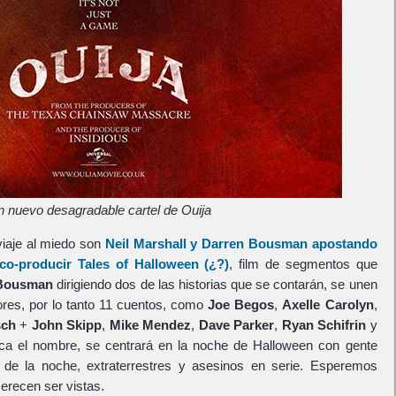
 nuevo desagradable cartel de Ouija
viaje al miedo son
Neil Marshall
y
Darren Bousman
apostando
 co-producir
Tales of Halloween
(¿?)
, film de segmentos que
Bousman
dirigiendo dos de las historias que se contarán, se unen
ores, por lo tanto 11 cuentos, como
Joe Begos
,
Axelle Carolyn
,
sch
+
John Skipp
,
Mike Mendez
,
Dave Parker
,
Ryan Schifrin
y
dica el nombre, se centrará en la noche de Halloween con gente
 de la noche, extraterrestres y asesinos en serie. Esperemos
recen ser vistas.