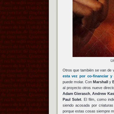
Un
Otros que también se van de 
esta vez por co-financiar y
puede molar. Con
Marshall
y
al proyecto otros nueve direct
Adam Gierasch
,
Andrew Ka
Paul Solet
. El film, como in
siendo acosada por criaturas
porque estas cosas siempre me