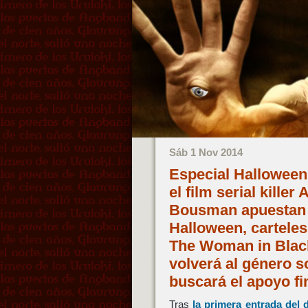
Sáb 1 Nov 2014
Especial Halloween
el film serial kille
Bousman apuestan p
Halloween, cartele
The Woman in Black
volverá al género 
buscará el apoyo fi
Tras
la primera entrada del 