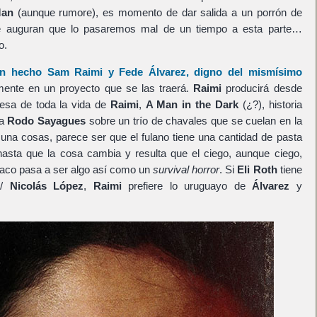
Man
(aunque rumore), es momento de dar salida a un porrón de
que auguran que lo pasaremos mal de un tiempo a esta parte…
o.
an hecho
Sam Raimi
y
Fede Álvarez
, digno del mismísimo
mente en un proyecto que se las traerá.
Raimi
producirá desde
esa de toda la vida de
Raimi
,
A Man in the Dark
(¿?), historia
ga
Rodo Sayagues
sobre un trío de chavales que se cuelan en la
 una cosas, parece ser que el fulano tiene una cantidad de pasta
hasta que la cosa cambia y resulta que el ciego, aunque ciego,
traco pasa a ser algo así como un
survival horror
. Si
Eli Roth
tiene
/
Nicolás López
,
Raimi
prefiere lo uruguayo de
Álvarez
y