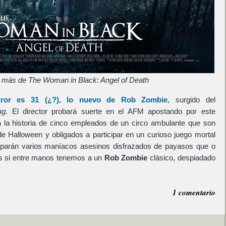
l más de The Woman in Black: Angel of Death
error es
31
(¿?), lo nuevo de
Rob Zombie
, surgido del
ng
. El director probará suerte en el AFM apostando por este
á la historia de cinco empleados de un circo ambulante que son
e Halloween y obligados a participar en un curioso juego mortal
iciparán varios maníacos asesinos disfrazados de payasos que o
s si entre manos tenemos a un
Rob Zombie
clásico, despiadado
1 comentario