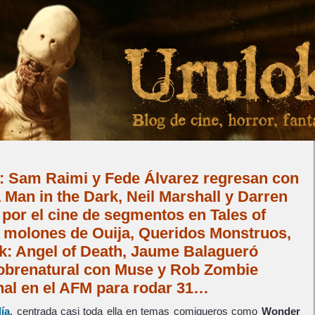
: Sam Raimi y Fede Álvarez regresan con
r A Man in the Dark, Neil Marshall y Darren
or el cine de segmentos en Tales of
s molones de Ouija, Queridos Monstruos,
: Angel of Death, Jaume Balagueró
sobrenatural con Muse y Rob Zombie
nal en el AFM para rodar 31…
día
, centrada casi toda ella en temas comiqueros como
Wonder