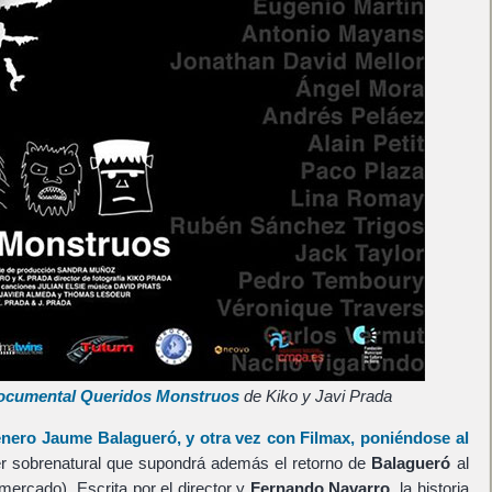
 documental Queridos Monstruos
de Kiko y Javi Prada
género
Jaume Balagueró
, y otra vez con
Filmax
, poniéndose al
ller sobrenatural que supondrá además el retorno de
Balagueró
al
r mercado). Escrita por el director y
Fernando Navarro
, la historia