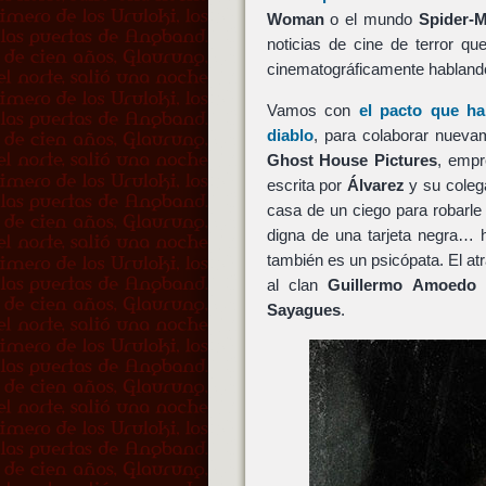
Woman
o el mundo
Spider-
noticias de cine de terror 
cinematográficamente habland
Vamos con
el pacto que h
diablo
, para colaborar nueva
Ghost House Pictures
, empr
escrita por
Álvarez
y su cole
casa de un ciego para robarle
digna de una tarjeta negra… 
también es un psicópata. El a
al clan
Guillermo Amoedo
Sayagues
.