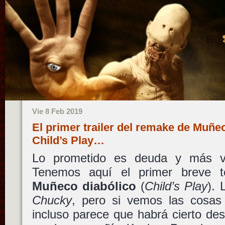
Vie 8 Feb 2019
El primer trailer del remake de Muñe
Child’s Play…
Lo prometido es deuda y más v
Tenemos aquí el primer breve 
Muñeco diabólico
(
Child’s Play
). 
Chucky
, pero si vemos las cosa
incluso parece que habrá cierto des