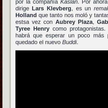
por la compañía
Kaslan
. Por ahor
dirige
Lars Klevberg
, es un
rema
Holland
que tanto nos moló y tanta
estsa vez con
Aubrey Plaza
,
Gab
Tyree Henry
como protagonistas.
habrá que esperar un poco más 
quedado el nuevo
Buddi
.