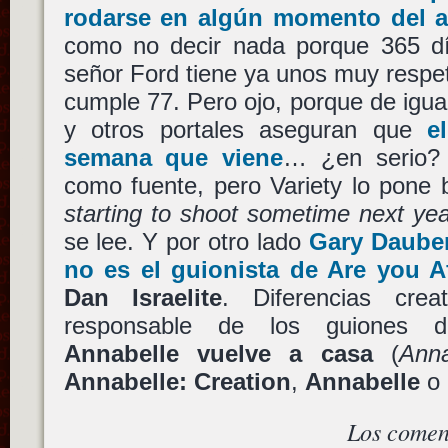
rodarse en algún momento del 
como no decir nada porque 365 dí
señor Ford tiene ya unos muy respe
cumple 77. Pero ojo, porque de igu
y otros portales aseguran que
e
semana que viene
… ¿en serio? 
como fuente, pero Variety lo pone 
starting to shoot sometime next yea
se lee. Y por otro lado
Gary Daube
no es el guionista de
Are you A
Dan Israelite
. Diferencias crea
responsable de los guiones
Annabelle vuelve a casa
(
Ann
Annabelle: Creation
,
Annabelle
o
Los comen