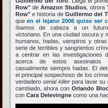
Guillermo del Toro
. Llega el pri
Row"
de
Amazon Studios
, otrora
Row"
e historia de
Guillermo del 
que
en el lejano 2006 quiso ser c
íbamos de cabeza a un futuro t
victoriano. En una ciudad oscura y 
humanos, hadas, vampiros y otras 
serie de terribles y sangrientos crím
a centrar en las investigaciones d
acerca de estos asesinatos 
casualmente siempre hadas. El dete
el principal sospechoso de los crím
verdadero
serial killer
para lavar su
cambiado, ahora con
Orlando Blo
con
Cara Delevingne
como una had