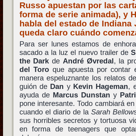
Russo apuestan por las cart
forma de serie animada), y 
habla del estado de Indiana
queda claro cuándo comenza
Para ser lunes estamos de enhor
sacado a la luz el nuevo trailer de
S
the Dark
de
André Øvredal
, la p
del Toro
que apuesta por contar 
manera espeluznante los relatos d
guión de
Dan
y
Kevin Hageman
, 
ayuda de
Marcus Dunstan
y
Patr
pone interesante. Todo cambiará en
cuando el diario de la
Sarah Bellow
sus horribles secretos y tortuosa v
en forma de teenagers que opta