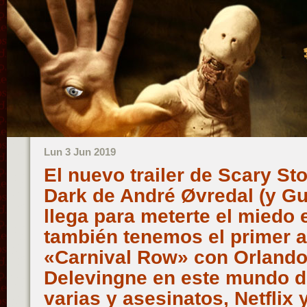
Lun 3 Jun 2019
El nuevo trailer de Scary Stor
Dark de André Øvredal (y Gu
llega para meterte el miedo 
también tenemos el primer 
«Carnival Row» con Orlando
Delevingne en este mundo de
varias y asesinatos, Netflix