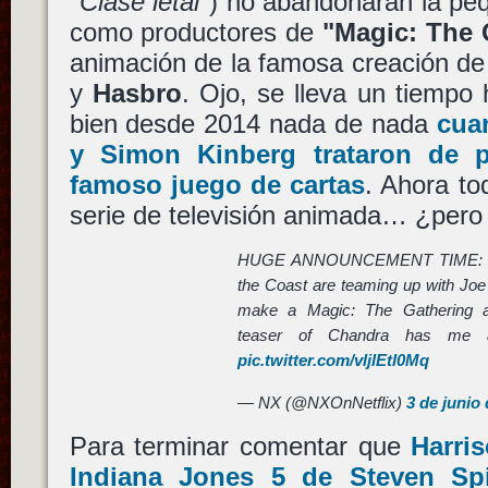
"Clase letal"
) no abandonarán la pequ
como productores de
"Magic: The 
animación de la famosa creación d
y
Hasbro
. Ojo, se lleva un tiempo 
bien desde 2014 nada de nada
cua
y
Simon Kinberg
trataron de p
famoso juego de cartas
. Ahora to
serie de televisión animada… ¿per
HUGE ANNOUNCEMENT TIME: Net
the Coast are teaming up with Jo
make a Magic: The Gathering a
teaser of Chandra has me 
pic.twitter.com/vljlEtl0Mq
— NX (@NXOnNetflix)
3 de junio
Para terminar comentar que
Harri
Indiana Jones 5
de
Steven Sp