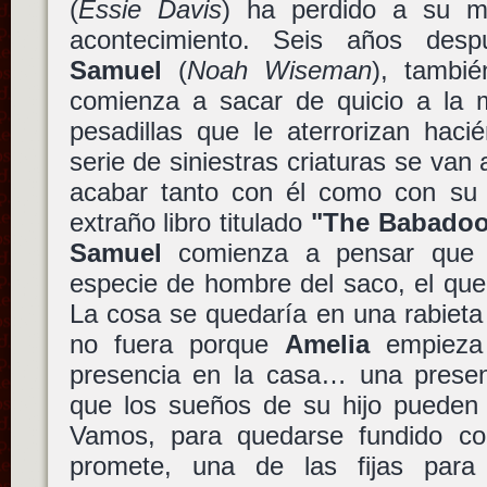
(
Essie Davis
) ha perdido a su ma
acontecimiento. Seis años desp
Samuel
(
Noah Wiseman
), tambié
comienza a sacar de quicio a la 
pesadillas que le aterrorizan hac
serie de siniestras criaturas se van
acabar tanto con él como con su
extraño libro titulado
"The Babado
Samuel
comienza a pensar que e
especie de hombre del saco, el que
La cosa se quedaría en una rabieta 
no fuera porque
Amelia
empieza 
presencia en la casa… una presen
que los sueños de su hijo pueden 
Vamos, para quedarse fundido con 
promete, una de las fijas par