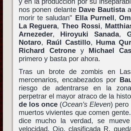
y en la producción por su inseparab
nos ponen delante
Dave Bautista
a
morir te saludan"
Ella Purnell
,
Oma
La Reguera
,
Theo Rossi
,
Matthia
Arnezeder
,
Hiroyuki Sanada
,
G
Notaro
,
Raúl Castillo
,
Huma Qur
Richard Cetrone
y
Michael Cas
primero y basta por ahora.
Tras un brote de zombis en La
mercenarios, encabezados por
Bau
riesgo de adentrarse en la zon
perpetrar el mayor atraco de la his
de los once
(
Ocean’s Eleven
) pero
muertos vivientes que comen gente.
dice mucho la verdad, se mueve
velocidad. Ojo, clasificada R, que