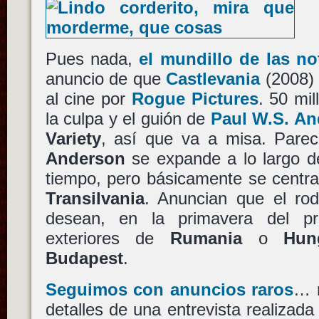
Pues nada,
el mundillo de las no
anuncio de que
Castlevania
(2008) 
al cine por
Rogue Pictures
. 50 mil
la culpa y el guión de
Paul W.S. A
Variety
, así que va a misa. Parec
Anderson
se expande a lo largo d
tiempo, pero básicamente se centr
Transilvania
. Anuncian que el ro
desean, en la primavera del p
exteriores de
Rumania
o
Hun
Budapest
.
Seguimos con anuncios raros
… m
detalles de una entrevista realizad