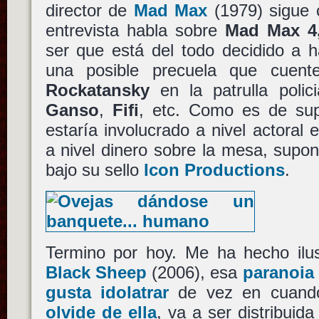
director de
Mad Max
(1979) sigue 
entrevista habla sobre
Mad Max 4
ser que está del todo decidido a h
una posible precuela que cuent
Rockatansky
en la patrulla polici
Ganso
,
Fifi
, etc. Como es de su
estaría involucrado a nivel actoral
a nivel dinero sobre la mesa, supo
bajo su sello
Icon Productions
.
Termino por hoy. Me ha hecho ilu
Black Sheep
(2006), esa
paranoia
gusta idolatrar
de vez en cuan
olvide de ella
, va a ser distribui