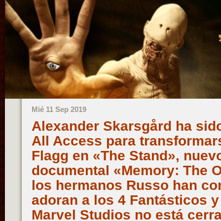
Mié 11 Sep 2019
Alexander Skarsgård ha sid
All Access para transformar
Flagg en «The Stand», nuevo
documental «Memory: The Ori
los hermanos Russo han co
adoran a los 4 Fantásticos y
Marvel Studios no está cerra