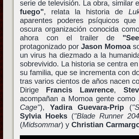
serie de televisión. La obra, similar
fuego"
, relata la historia de
Luk
aparentes poderes psíquicos que
oscura organización conocida como 
ahora con el trailer de
"See
protagonizado por
Jason Momoa
so
un virus ha diezmado a la humanida
sobrevivido. La historia se centra e
su familia, que se incrementa con 
tras varios cientos de años nacen con
Dirige
Francis Lawrence
,
Ste
acompañan a Momoa gente como
Cage"
),
Yadira Guevara-Prip
(
"S
Sylvia Hoeks
(
"Blade Runner 204
(
Midsommar
) y
Christian Carmarg