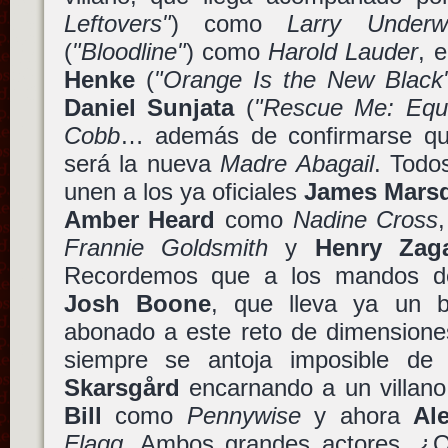
Leftovers"
) como
Larry Underw
(
"Bloodline"
) como
Harold Lauder
, 
Henke
(
"Orange Is the New Black
Daniel Sunjata
(
"Rescue Me: Equ
Cobb
… además de confirmarse q
será la nueva
Madre Abagail
. Todo
unen a los ya oficiales
James Mars
Amber Heard
como
Nadine Cross
Frannie Goldsmith
y
Henry Zag
Recordemos que a los mandos de 
Josh Boone
, que lleva ya un 
abonado a este reto de dimensiones
siempre se antoja imposible de 
Skarsgård
encarnando a un villan
Bill
como
Pennywise
y ahora
Al
Flagg
. Ambos grandes actores. ¿Q