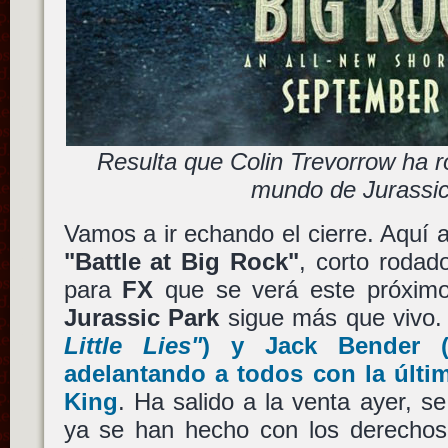
Resulta que Colin Trevorrow ha r
mundo de Jurassic
Vamos a ir echando el cierre. Aquí ar
"Battle at Big Rock"
, corto roda
para
FX
que se verá este próximo
Jurassic Park
sigue más que vivo
Little Lies"
) y
Jack Bender
adelantando a todos con la últ
King
. Ha salido a la venta ayer, se
ya se han hecho con los derechos 