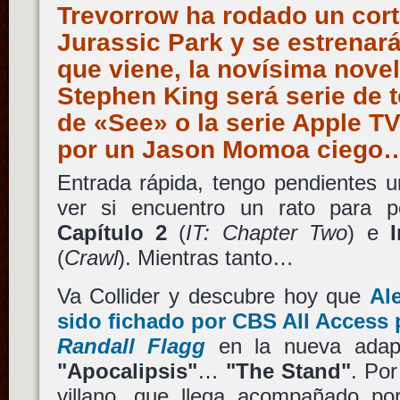
Trevorrow ha rodado un cor
Jurassic Park y se estrenar
que viene, la novísima novel
Stephen King será serie de te
de «See» o la serie Apple T
por un Jason Momoa ciego
Entrada rápida, tengo pendientes u
ver si encuentro un rato para 
Capítulo 2
(
IT: Chapter Two
) e
(
Crawl
). Mientras tanto…
Va Collider y descubre hoy que
Al
sido fichado por
CBS All Access
p
Randall Flagg
en la nueva adapt
"Apocalipsis"
…
"The Stand"
. Por
villano, que llega acompañado p