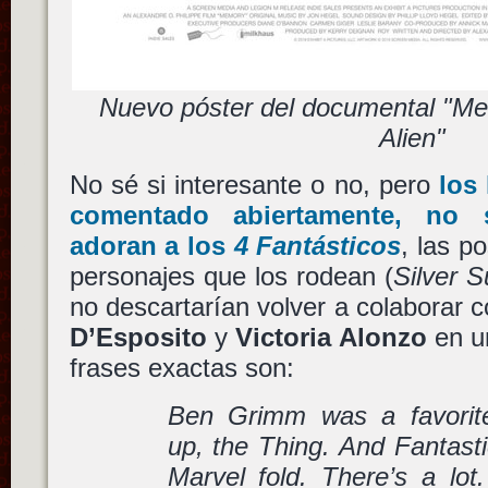
Nuevo póster del documental "Me
Alien"
No sé si interesante o no, pero
los
comentado abiertamente, no s
adoran a los
4 Fantásticos
, las p
personajes que los rodean (
Silver S
no descartarían volver a colaborar 
D’Esposito
y
Victoria Alonzo
en u
frases exactas son:
Ben Grimm was a favorite
up, the Thing. And Fantasti
Marvel fold. There’s a lot.