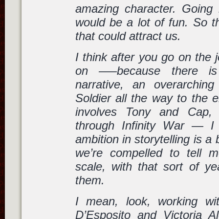
amazing character. Going r
would be a lot of fun. So th
that could attract us.
I think after you go on the
on –—because there is
narrative, an overarchin
Soldier
all the way to the 
involves Tony and Cap,
through
Infinity War
— I t
ambition in storytelling is a 
we’re compelled to tell m
scale, with that sort of ye
them.
I mean, look, working wi
D’Esposito and Victoria 