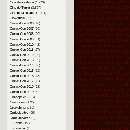
Cine de Fantasía
(1.923)
Cine de Terror
(3.597)
Cine Inclasificable
(1.204)
Cloverfield
(95)
Comic-Con 2006
(10)
Comic-Con 2007
(20)
Comic-Con 2008
(20)
Comic-Con 2009
(31)
Comic-Con 2010
(42)
Comic-Con 2011
(27)
Comic-Con 2012
(36)
Comic-Con 2013
(65)
Comic-Con 2014
(26)
Comic-Con 2015
(12)
Comic-Con 2016
(13)
Comic-Con 2017
(11)
Comic-Con 2018
(12)
Comic-Con 2019
(6)
Concept Art
(316)
Concursos
(172)
Crowdfunding
(1)
Curiosidades
(99)
Dark Universe
(2)
El Hobbit
(153)
Entrevistas
(16)