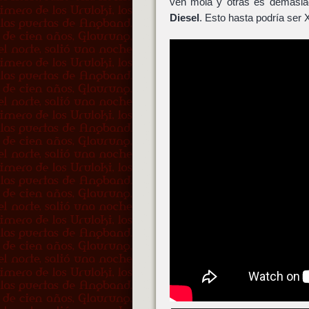
ven mola y otras es demasiad
Diesel
. Esto hasta podría ser 