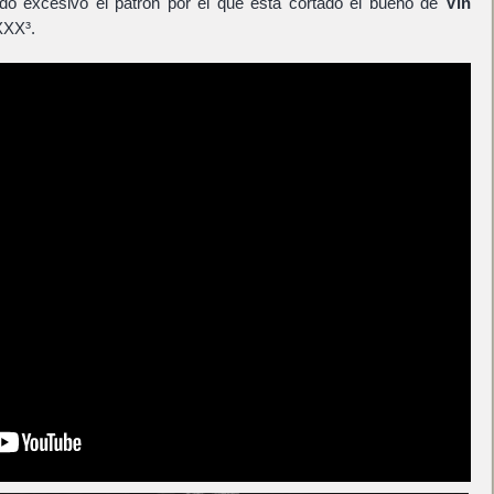
o excesivo el patrón por el que está cortado el bueno de
Vin
XXX³.