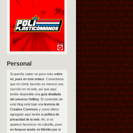
Personal
Si queréis saber un poco más
sobre
mi, pues en este enlace
. Comentaros
que mi cómic favorito se merece una
sección en mi web, así que aquí
tenéis disponible una
guía detallada
del universo Hellboy
. El contenido de
este blog está bajo una
licencia de
Creative Commons
y como último
agregado aquí tenéis la
política de
privacidad de la web
. Ah, si os
apatece favorecer mi culturilla, pues
en Amazon tenéis mi Wishlist por si