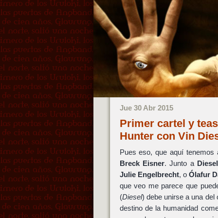
Jue 30 Abr 2015
Primer cartel y tea
Hunter con Vin Die
Pues eso, que aquí tenemos
Breck Eisner
. Junto a
Diese
Julie Engelbrecht
, o
Ólafur D
que veo me parece que puede s
(
Diesel
) debe unirse a una del 
destino de la humanidad come