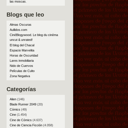
las moscas
.
Blogs que leo
Almas Oscuras
Aullidos.com
CinéBlogywood. Le blog du cinéma
uncut & unrated!
El blog del Chacal
Espacio Marvelita
Horas de Oscuridad
Lares inmobiliaria
Nido de Cuervos
Películas de Culto
Zona Negativa
Categorías
Alien
(146)
Blade Runner 2049
(20)
Cómics
(49)
Cine
(1.454)
Cine de Cómics
(4.637)
Cine de Ciencia Ficción
(4.058)