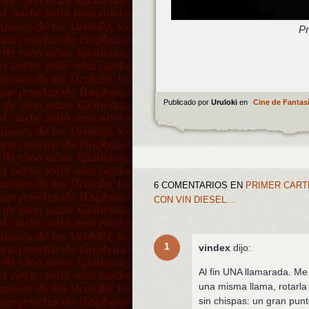
Pr
Publicado por
Uruloki
en
Cine de Fantas
6 COMENTARIOS
EN
PRIMER CARTE
CON VIN DIESEL…
1
vindex
dijo:
Al fin UNA llamarada. Me
una misma llama, rotarla
sin chispas: un gran punt