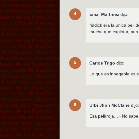
4
Emar Martinez
dijo:
riddick era la unica peli
mucho que explotar, pero
5
Carlos Trigo
dijo:
Lo que es innegable es el
6
Urbi Jhon McClane
dijo
Esa pelirroja… «No sabe