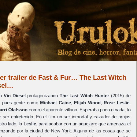
ser trailer de Fast & Fur… The Last Witch
sel…
 a
Vin Diesel
protagonizando
The Last Witch Hunter
(2015) de
l
pues gente como
Michael Caine
,
Elijah Wood
,
Rose Leslie
,
arri Ólafsson
como el aparente villano. Esperaba poco o nada, lo
er entretenido. En el film un ser inmortal y cazador de brujas
otro lado, la
Leslie
, para acabar con un aquelarre que amenaza el
nzando por la ciudad de New York. Alguna de las cosas que se