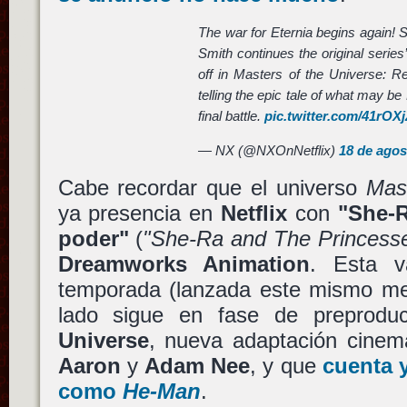
The war for Eternia begins again! S
Smith continues the original series’ 
off in Masters of the Universe: R
telling the epic tale of what may b
final battle.
pic.twitter.com/41rOX
— NX (@NXOnNetflix)
18 de agos
Cabe recordar que el universo
Mas
ya presencia en
Netflix
con
"She-R
poder"
(
"She-Ra and The Princess
Dreamworks Animation
. Esta v
temporada (lanzada este mismo mes
lado sigue en fase de preprodu
Universe
, nueva adaptación cinema
Aaron
y
Adam Nee
, y que
cuenta 
como
He-Man
.