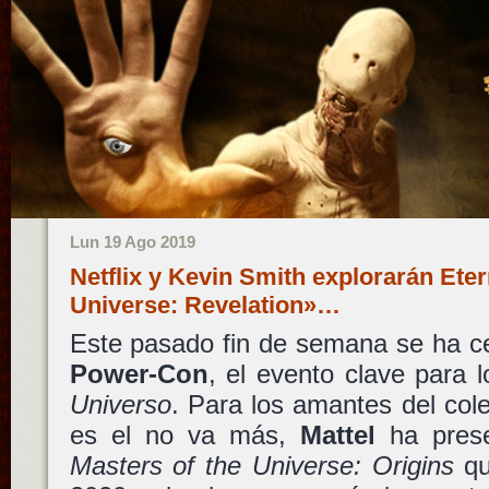
Lun 19 Ago 2019
Netflix y Kevin Smith explorarán Eter
Universe: Revelation»…
Este pasado fin de semana se ha c
Power-Con
, el evento clave para 
Universo
. Para los amantes del cole
es el no va más,
Mattel
ha prese
Masters of the Universe: Origins
qu