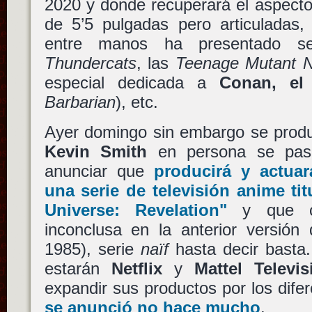
2020 y donde recuperará el aspecto 
de 5’5 pulgadas pero articulada
entre manos ha presentado se
Thundercats
, las
Teenage Mutant Ni
especial dedicada a
Conan, el
Barbarian
), etc.
Ayer domingo sin embargo se produj
Kevin Smith
en persona se pasó
anunciar que
producirá y actua
una serie de televisión anime ti
Universe: Revelation"
y que con
inconclusa en la anterior versió
1985), serie
naïf
hasta decir basta.
estarán
Netflix
y
Mattel Televis
expandir sus productos por los dif
se anunció no hace mucho
.