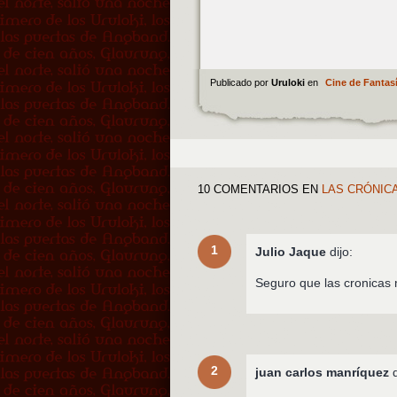
Publicado por
Uruloki
en
Cine de Fantas
10 COMENTARIOS
EN
LAS CRÓNICA
1
Julio Jaque
dijo:
Seguro que las cronicas m
2
juan carlos manríquez
d