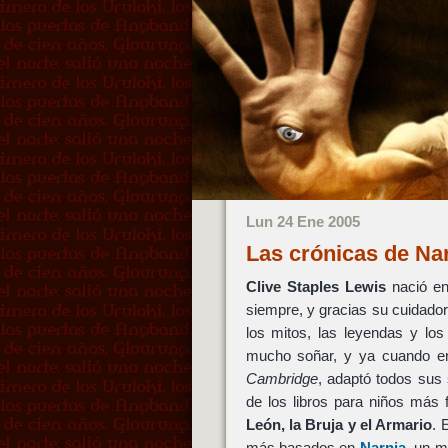
Lun 24 Ene 2005
Las crónicas de Nar
Clive Staples Lewis
nació e
siempre, y gracias su cuidador
los mitos, las leyendas y lo
mucho soñar, y ya cuando era
Cambridge
, adaptó todos sus 
de los libros para niños más
León, la Bruja y el Armario
. 
más basados en
Narnia
, un m