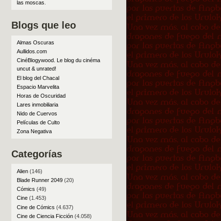
las moscas
.
Blogs que leo
Almas Oscuras
Aullidos.com
CinéBlogywood. Le blog du cinéma
uncut & unrated!
El blog del Chacal
Espacio Marvelita
Horas de Oscuridad
Lares inmobiliaria
Nido de Cuervos
Películas de Culto
Zona Negativa
Categorías
Alien
(146)
Blade Runner 2049
(20)
Cómics
(49)
Cine
(1.453)
Cine de Cómics
(4.637)
Cine de Ciencia Ficción
(4.058)