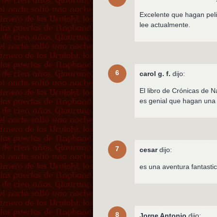
Excelente que hagan peli
lee actualmente.
6
carol g. f.
dijo:
El libro de Crónicas de 
es genial que hagan una
7
cesar
dijo:
es una aventura fantastic
8
Jorge Antonio
dijo: