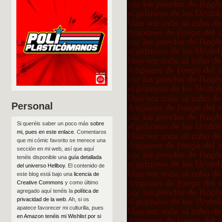
Personal
Si queréis saber un poco más
sobre
mi, pues en este enlace
. Comentaros
que mi cómic favorito se merece una
sección en mi web, así que aquí
tenéis disponible una
guía detallada
del universo Hellboy
. El contenido de
este blog está bajo una
licencia de
Creative Commons
y como último
agregado aquí tenéis la
política de
privacidad de la web
. Ah, si os
apatece favorecer mi culturilla, pues
en Amazon tenéis mi Wishlist por si