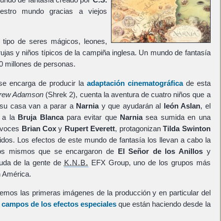
stro mundo gracias a viejos
 tipo de seres mágicos, leones,
ujas y niños típicos de la campiña inglesa. Un mundo de fantasía
0 millones de personas.
e encarga de producir la
adaptación cinematográfica
de esta
rew Adamson
(Shrek 2), cuenta la aventura de cuatro niños que a
e su casa van a parar a
Narnia
y que ayudarán al
león Aslan
, el
r a la
Bruja Blanca
para evitar que
Narnia
sea sumida en una
s voces
Brian Cox
y
Rupert Everett
, protagonizan
Tilda Swinton
dos. Los efectos de este mundo de fantasía los llevan a cabo la
los mismos que se encargaron de
El Señor de los Anillos
y
yuda de la gente de
K.N.B.
EFX Group, uno de los grupos más
 América.
nemos las primeras imágenes de la producción y en particular del
l campos de los efectos especiales
que están haciendo desde la