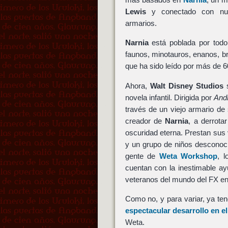
Lewis
y conectado con nue
armarios.
Narnia
está poblada por todo
faunos, minotauros, enanos, br
que ha sido leído por más de 6
Ahora,
Walt Disney Studios
s
novela infantil. Dirigida por
And
través de un viejo armario d
creador de
Narnia
, a derrota
oscuridad eterna. Prestan su
y un grupo de niños desconoci
gente de
Weta Workshop
, 
cuentan con la inestimable a
veteranos del mundo del FX en
Como no, y para variar, ya te
espectacular desarrollo en e
Weta.