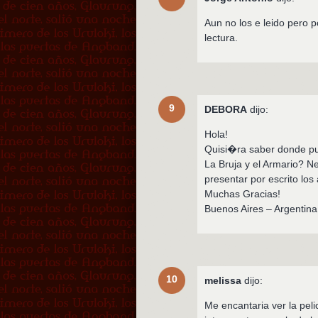
Aun no los e leido pero 
lectura.
9
DEBORA
dijo:
Hola!
Quisi�ra saber donde pu
La Bruja y el Armario? Ne
presentar por escrito lo
Muchas Gracias!
Buenos Aires – Argentin
10
melissa
dijo:
Me encantaria ver la peli