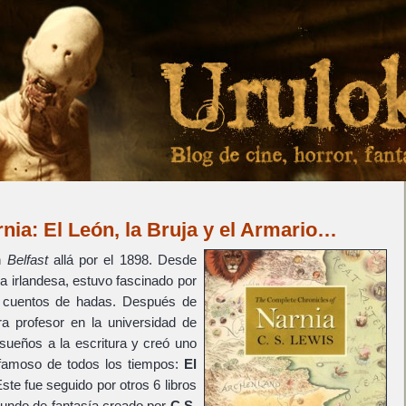
nia: El León, la Bruja y el Armario…
n
Belfast
allá por el 1898. Desde
a irlandesa, estuvo fascinado por
s cuentos de hadas. Después de
 profesor en la universidad de
sueños a la escritura y creó uno
 famoso de todos los tiempos:
El
Este fue seguido por otros 6 libros
undo de fantasía creado por
C.S.