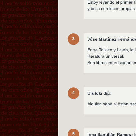
Estoy leyendo el primer li
y brilla con luces propias
3
Jóse Martínez Fernánd
Entre Tolkien y Lewis, la
literatura universal.
Son libros impresionantes!
4
Uruloki
dijo:
Alguien sabe si están tra
5
Irma Santillán Ramos
di