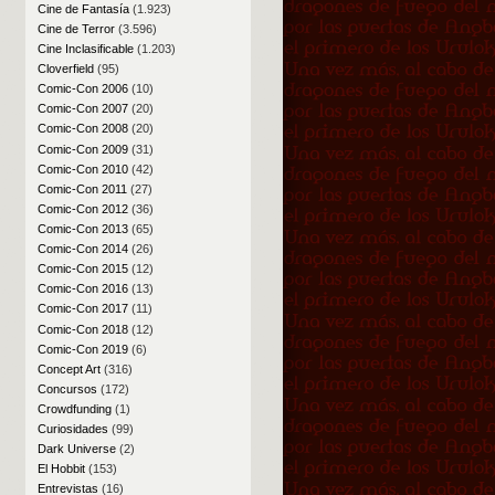
Cine de Fantasía
(1.923)
Cine de Terror
(3.596)
Cine Inclasificable
(1.203)
Cloverfield
(95)
Comic-Con 2006
(10)
Comic-Con 2007
(20)
Comic-Con 2008
(20)
Comic-Con 2009
(31)
Comic-Con 2010
(42)
Comic-Con 2011
(27)
Comic-Con 2012
(36)
Comic-Con 2013
(65)
Comic-Con 2014
(26)
Comic-Con 2015
(12)
Comic-Con 2016
(13)
Comic-Con 2017
(11)
Comic-Con 2018
(12)
Comic-Con 2019
(6)
Concept Art
(316)
Concursos
(172)
Crowdfunding
(1)
Curiosidades
(99)
Dark Universe
(2)
El Hobbit
(153)
Entrevistas
(16)