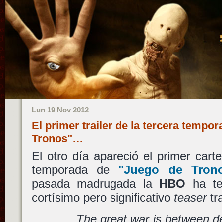
Lun 19 Nov 2012
El primer trailer de la tercera tempo
Tronos"…
El otro día apareció el primer carte
temporada de
"
Juego de Tron
pasada madrugada la
HBO
ha te
cortísimo pero significativo
teaser
tra
The great war is between de