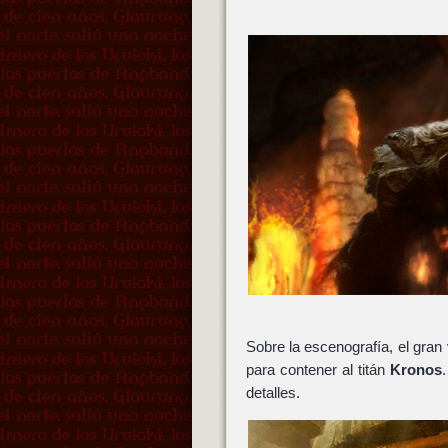
Sobre la escenografía, el gran v
para contener al titán
Kronos
detalles.