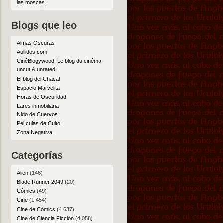
las moscas
.
Blogs que leo
Almas Oscuras
Aullidos.com
CinéBlogywood. Le blog du cinéma
uncut & unrated!
El blog del Chacal
Espacio Marvelita
Horas de Oscuridad
Lares inmobiliaria
Nido de Cuervos
Películas de Culto
Zona Negativa
Categorías
Alien
(146)
Blade Runner 2049
(20)
Cómics
(49)
Cine
(1.454)
Cine de Cómics
(4.637)
Cine de Ciencia Ficción
(4.058)