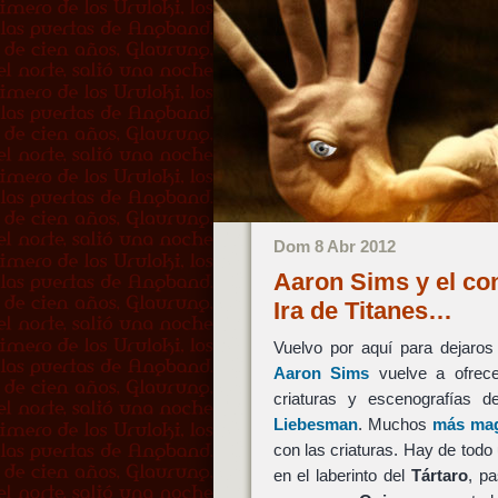
Dom 8 Abr 2012
Aaron Sims y el con
Ira de Titanes…
Vuelvo por aquí para dejaro
Aaron Sims
vuelve a ofrece
criaturas y escenografías 
Liebesman
. Muchos
más mag
con las criaturas. Hay de tod
en el laberinto del
Tártaro
, p