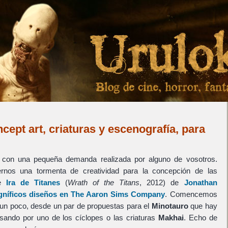
cept art, criaturas y escenografía, para
s con una pequeña demanda realizada por alguno de vosotros.
rnos una tormenta de creatividad para la concepción de las
de
Ira de Titanes
(
Wrath of the Titans
, 2012) de
Jonathan
níficos diseños en The Aaron Sims Company
. Comencemos
o un poco, desde un par de propuestas para el
Minotauro
que hay
asando por uno de los cíclopes o las criaturas
Makhai
. Echo de