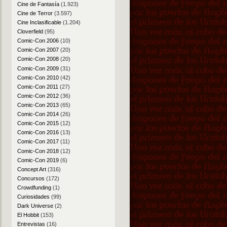
Cine de Fantasía
(1.923)
Cine de Terror
(3.597)
Cine Inclasificable
(1.204)
Cloverfield
(95)
Comic-Con 2006
(10)
Comic-Con 2007
(20)
Comic-Con 2008
(20)
Comic-Con 2009
(31)
Comic-Con 2010
(42)
Comic-Con 2011
(27)
Comic-Con 2012
(36)
Comic-Con 2013
(65)
Comic-Con 2014
(26)
Comic-Con 2015
(12)
Comic-Con 2016
(13)
Comic-Con 2017
(11)
Comic-Con 2018
(12)
Comic-Con 2019
(6)
Concept Art
(316)
Concursos
(172)
Crowdfunding
(1)
Curiosidades
(99)
Dark Universe
(2)
El Hobbit
(153)
Entrevistas
(16)