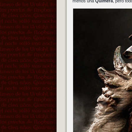
menos una
Quimera
, pero tod