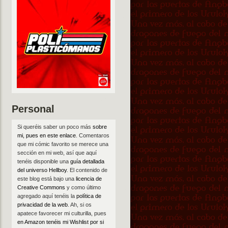
Personal
Si queréis saber un poco más
sobre
mi, pues en este enlace
. Comentaros
que mi cómic favorito se merece una
sección en mi web, así que aquí
tenéis disponible una
guía detallada
del universo Hellboy
. El contenido de
este blog está bajo una
licencia de
Creative Commons
y como último
agregado aquí tenéis la
política de
privacidad de la web
. Ah, si os
apatece favorecer mi culturilla, pues
en Amazon tenéis mi Wishlist por si