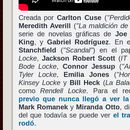
Creada por
Carlton Cuse
(
"Perdid
Meredith Averill
(
"La maldición de 
serie de novelas gráficas de
Joe 
King
, y
Gabriel Rodríguez
. En e
Stanchfield
(
"Scandal"
) en el p
Locke
,
Jackson Robert Scott
(
IT
Bode Locke
,
Connor Jessup
(
"A
Tyler Locke
,
Emilia Jones
(
"Hor
Kinsey Locke
y
Bill Heck
(
La Bala
como
Rendell Locke
. Para el r
previo que nunca llegó a ver la
Mark Romanek
y
Miranda Otto
, d
del que todavía se puede ver
el tr
rodó
.