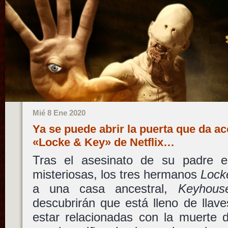
Mié 8 Ene 2020
Ya se puede abrir la puerta que da acce
«Locke & Key» de Netflix…
Tras el asesinato de su padre e
misteriosas, los tres hermanos
Lock
a una casa ancestral,
Keyhous
descubrirán que está lleno de lla
estar relacionadas con la muerte 