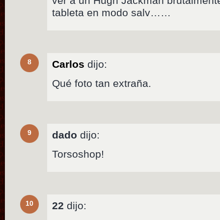
ver a un Hugh Jackman brutalmen
tableta en modo salv……
8
Carlos
dijo:
Qué foto tan extraña.
9
dado
dijo:
Torsoshop!
10
22
dijo: