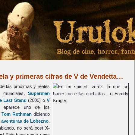
ela y primeras cifras de V de Vendetta…
de las próximas y reales
s mundiales,
Superman
e Last Stand
(2006) o
V
a aparece uno de los
o
Tom Rothman
diciendo
s aventuras de Lobezno
,
ablando, no será post
X-
n
! Esto hace sacar unas