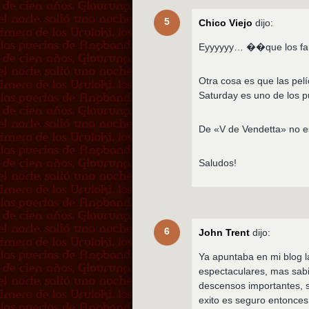
5
Chico Viejo
dijo:
Eyyyyyy… ��que los fans
Otra cosa es que las pel
Saturday es uno de los 
De «V de Vendetta» no e
Saludos!
6
John Trent
dijo:
Ya apuntaba en mi blog la
espectaculares, mas sabi
descensos importantes, s
exito es seguro entonces