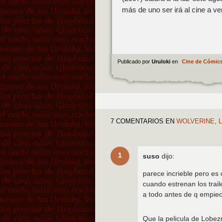
más de uno ser irá al cine a ve
Publicado por
Uruloki
en
Cine de Cómic
7 COMENTARIOS
EN
WOLVERINE, L
1
suso
dijo:
parece incrieble pero es
cuando estrenan los trai
a todo antes de q empiec
Que la pelicula de Lobe