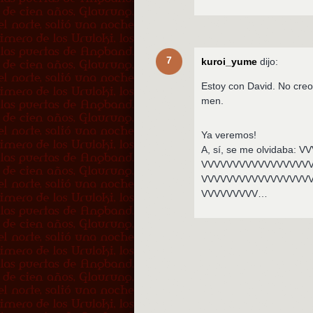
7
kuroi_yume
dijo:
Estoy con David. No cre
men.
Ya veremos!
A, sí, se me olvidab
VVVVVVVVVVVVVVVVV
VVVVVVVVVVVVVVVVV
VVVVVVVVV…