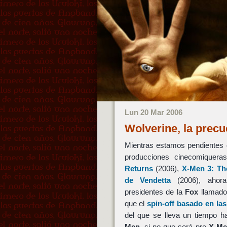
Lun 20 Mar 2006
Wolverine, la precu
Mientras estamos pendientes 
producciones cinecomiquera
Returns
(2006),
X-Men 3: Th
de Vendetta
(2006), ahor
presidentes de la
Fox
llamad
que el
spin-off basado en la
del que se lleva un tiempo h
Men
, si no que será pre
X-Me