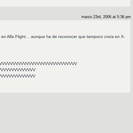
marzo 23rd, 2006 at 5:36 pm
o en Alfa Flight… aunque he de reconocer que tampoco creía en X-
a: VVVVVVVVVVVVVVVVVVVVVVVVVVVVVVV
VVVVVVVVVVVVVV
VVVVVVVVVVVVVV