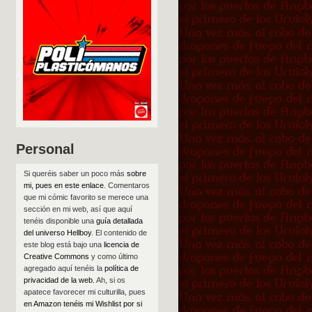
Personal
Si queréis saber un poco más
sobre
mi, pues en este enlace
. Comentaros
que mi cómic favorito se merece una
sección en mi web, así que aquí
tenéis disponible una
guía detallada
del universo Hellboy
. El contenido de
este blog está bajo una
licencia de
Creative Commons
y como último
agregado aquí tenéis la
política de
privacidad de la web
. Ah, si os
apatece favorecer mi culturilla, pues
en Amazon tenéis mi Wishlist por si