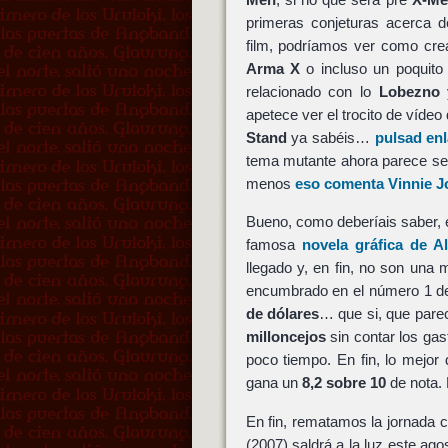
primeras conjeturas acerca d
film, podríamos ver como cr
Arma X
o incluso un poquit
relacionado con lo
Lobezno
apetece ver el trocito de vídeo
Stand
ya sabéis…
pulsad enl
tema mutante ahora parece s
menos
eso comenta Vinnie 
Bueno, como deberíais saber, 
famosa
novela gráfica de 
llegado y, en fin, no son una
encumbrado en el número 1 de
de dólares
… que si, que pare
milloncejos
sin contar los gas
poco tiempo. En fin, lo mejor
gana un
8,2 sobre 10
de nota. 
En fin, rematamos la jornada 
(2007) saldrá a la luz este a