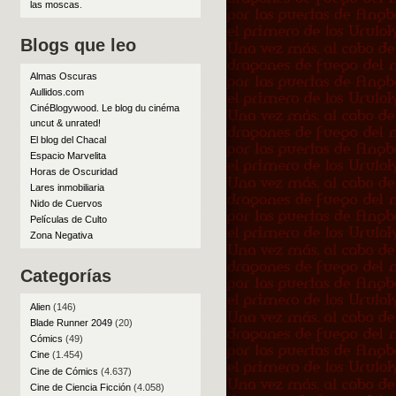
las moscas
.
Blogs que leo
Almas Oscuras
Aullidos.com
CinéBlogywood. Le blog du cinéma
uncut & unrated!
El blog del Chacal
Espacio Marvelita
Horas de Oscuridad
Lares inmobiliaria
Nido de Cuervos
Películas de Culto
Zona Negativa
Categorías
Alien
(146)
Blade Runner 2049
(20)
Cómics
(49)
Cine
(1.454)
Cine de Cómics
(4.637)
Cine de Ciencia Ficción
(4.058)