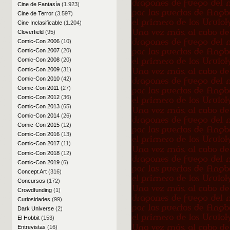
Cine de Fantasía
(1.923)
Cine de Terror
(3.597)
Cine Inclasificable
(1.204)
Cloverfield
(95)
Comic-Con 2006
(10)
Comic-Con 2007
(20)
Comic-Con 2008
(20)
Comic-Con 2009
(31)
Comic-Con 2010
(42)
Comic-Con 2011
(27)
Comic-Con 2012
(36)
Comic-Con 2013
(65)
Comic-Con 2014
(26)
Comic-Con 2015
(12)
Comic-Con 2016
(13)
Comic-Con 2017
(11)
Comic-Con 2018
(12)
Comic-Con 2019
(6)
Concept Art
(316)
Concursos
(172)
Crowdfunding
(1)
Curiosidades
(99)
Dark Universe
(2)
El Hobbit
(153)
Entrevistas
(16)