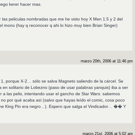
luego kerer hacer mas.
ar las peliculas nombradas que me he visto hoy X Men 1.5 y 2 del
 el mono (hay q reconocer q ahi lo hizo muy bien Brian Singer)
marzo 20th, 2006 at 11:46 pm
 1, porque X-2… sólo se salva Magneto saliendo de la cárcel. Se
a en solitario de Lobezno (paso de usar palabras yanquis) iba a ser
r a las pelis, intentando usar el gancho de Star Wars: sabemos
no por qué acaba así (salvo que hayas leído el comic, cosa poco
cine King Pin era negro…). Espero que salga el Vindicador… �� Y
marzo 21st, 2006 at 5:02 am