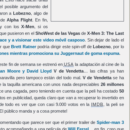
el posible argumento del
earon a
Lobezno
, algo de
o de
Alpha Flight
. En fin,
y con los
X-Men
, si os
 que pusieron en el
ShoWest de las Vegas
de
X-Men 3: The Last
ace y a visionar este video móvil casposo
. Sin dejar de lado el
er que
Brett Ratner
podría dirigir este spin-off de
Lobezno
, por lo
Jones mientras promociona su Juggernaut de goma espuma
.
este fin de semana se estrenó en
USA
la adaptación al cine de la
Alan Moore y David Lloyd
V de Vendetta
… las cifras ya han
 maravilla pero tampoco están del todo mal.
V de Vendetta
se ha
 la taquilla americana con unos nada despreciables
26 millones
ce una cagada, pero teniendo en cuenta que la peli ha costado
50
tos en publicidad, queda claro que van a recuperar lo invertido en
 de todo es ver que con casi 9.000 votos en la
IMDB
, la peli se
El público manda y a cosa promete!
comentando que parece ser que el primer trailer de
Spider-man 3
gosto acompañando a una película de
Will Ferrel
… en fin, creo que