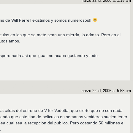
marzo 22nd, 2006 at 1:19 am
 de Will Ferrell existimos y somos numerosos!!
ículas en las que se mete sean una mierda, lo admito. Pero en el
putos amos.
spero nada así que igual me acaba gustando y todo.
marzo 22nd, 2006 at 5:58 pm
s cifras del estreno de V for Vedetta, que cierto que no son nada
endo que este tipo de peliculas en semanas venideras suelen tener
ea cual sea la recepcion del publico. Pero costando 50 millones el
.