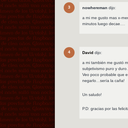
3
nowhereman
dijo:
a mi me gusto mas x-men 
minutos luego decae….
4
David
dijo:
a mi también me gustó m
subjetivismo puro y duro.
Veo poco probable que en
negarlo…sería la caña!
Un saludo!
P.D: gracias por las felic