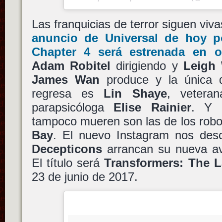
Las franquicias de terror siguen vi
anuncio de
Universal
de hoy p
Chapter 4
será estrenada en o
Adam Robitel
dirigiendo y
Leigh
James Wan
produce y la única d
regresa es
Lin Shaye
, vetera
parapsicóloga
Elise Rainier
. Y o
tampoco mueren son las de los robo
Bay
. El nuevo Instagram nos de
Decepticons
arrancan su nueva av
El título será
Transformers: The L
23 de junio de 2017.