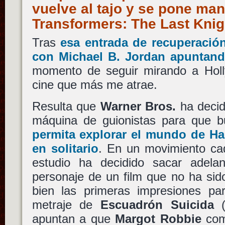
vuelve al tajo y se pone man
Transformers: The Last Kni
Tras
esa entrada de recuperació
con
Michael B. Jordan
apuntan
momento de seguir mirando a Hol
cine que más me atrae.
Resulta que
Warner Bros.
ha decid
máquina de guionistas para que 
permita explorar el mundo de
Ha
en solitario
. En un movimiento ca
estudio ha decidido sacar adela
personaje de un film que no ha sid
bien las primeras impresiones pa
metraje de
Escuadrón Suicida
apuntan a que
Margot Robbie
co