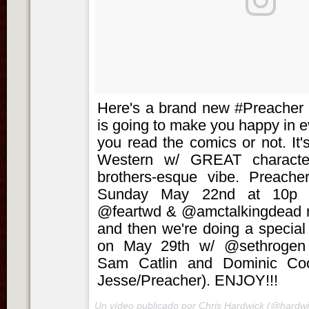
Here's a brand new #Preacher t
is going to make you happy in 
you read the comics or not. It's
Western w/ GREAT charact
brothers-esque vibe. Preache
Sunday May 22nd at 10p 
@feartwd & @amctalkingdead m
and then we're doing a special
on May 29th w/ @sethrogen
Sam Catlin and Dominic Co
Jesse/Preacher). ENJOY!!!
Un vídeo publicado por Chris Hardwick (@hardwi