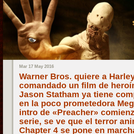
Mar 17 May 2016
Warner Bros. quiere a Harle
comandado un film de heroí
Jason Statham ya tiene com
en la poco prometedora Meg, 
intro de «Preacher» comienz
serie, se ve que el terror an
Chapter 4 se pone en march