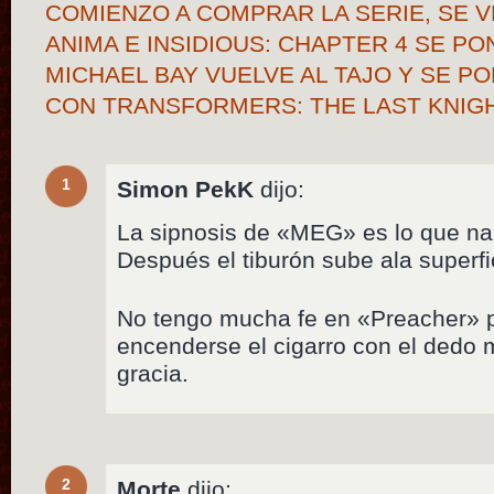
COMIENZO A COMPRAR LA SERIE, SE 
ANIMA E INSIDIOUS: CHAPTER 4 SE PO
MICHAEL BAY VUELVE AL TAJO Y SE P
CON TRANSFORMERS: THE LAST KNI
1
Simon PekK
dijo:
La sipnosis de «MEG» es lo que narra
Después el tiburón sube ala superfic
No tengo mucha fe en «Preacher» p
encenderse el cigarro con el dedo
gracia.
2
Morte
dijo: