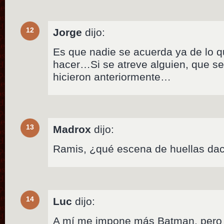
12
Jorge
dijo:
Es que nadie se acuerda ya de lo 
hacer…Si se atreve alguien, que s
hicieron anteriormente…
13
Madrox
dijo:
Ramis, ¿qué escena de huellas dac
14
Luc
dijo:
A mí me impone más Batman, pero h