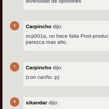
diversidad de opiniones
6
Carpincho
dijo:
ocp001a, no hace falta Post-produc
parezca mas alto.
7
Carpincho
dijo:
(con cariño :p)
8
sikandar
dijo: