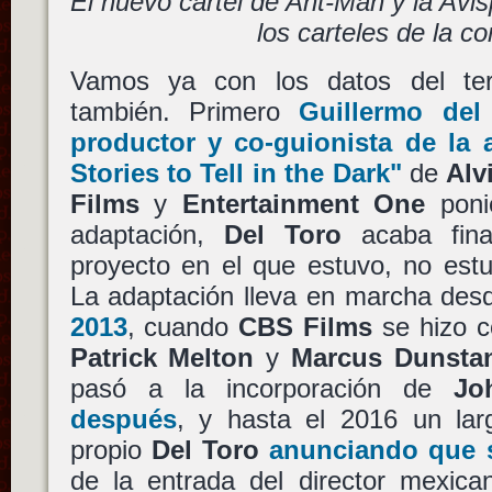
El nuevo cartel de Ant-Man y la Avis
los carteles de la c
Vamos ya con los datos del ter
también. Primero
Guillermo del
productor y co-guionista de la
Stories to Tell in the Dark"
de
Alv
Films
y
Entertainment One
poni
adaptación,
Del Toro
acaba fina
proyecto en el que estuvo, no estu
La adaptación lleva en marcha de
2013
, cuando
CBS Films
se hizo c
Patrick Melton
y
Marcus Dunsta
pasó a la incorporación de
Jo
después
, y hasta el 2016 un larg
propio
Del Toro
anunciando que 
de la entrada del director mexic