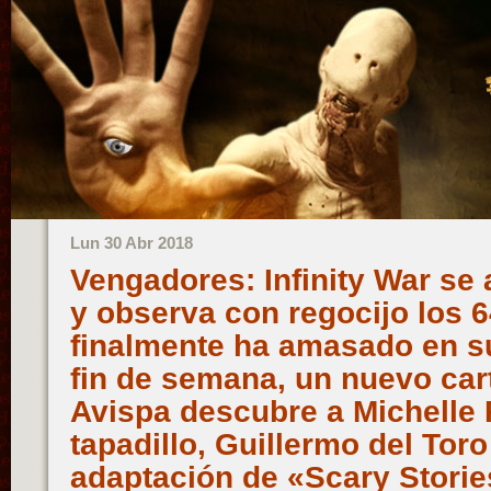
Lun 30 Abr 2018
Vengadores: Infinity War se 
y observa con regocijo los 
finalmente ha amasado en su
fin de semana, un nuevo cart
Avispa descubre a Michelle P
tapadillo, Guillermo del Toro
adaptación de «Scary Stories 