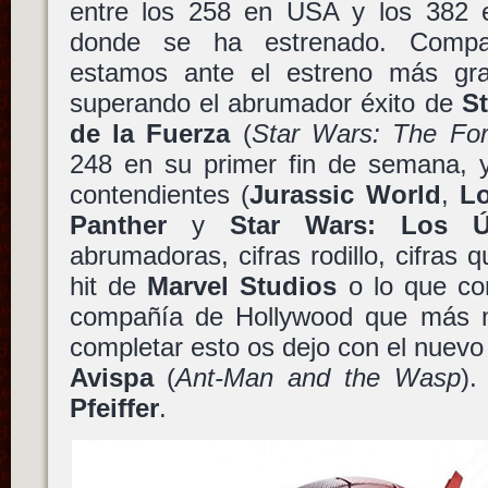
entre los 258 en USA y los 382 
donde se ha estrenado. Compar
estamos ante el estreno más gran
superando el abrumador éxito de
St
de la Fuerza
(
Star Wars: The Fo
248 en su primer fin de semana, y
contendientes (
Jurassic World
,
L
Panther
y
Star Wars: Los Ú
abrumadoras, cifras rodillo, cifras
hit de
Marvel Studios
o lo que co
compañía de Hollywood que más m
completar esto os dejo con el nuevo
Avispa
(
Ant-Man and the Wasp
).
Pfeiffer
.