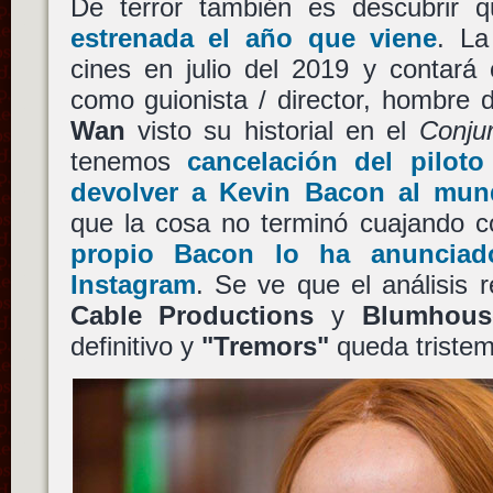
De terror también es descubrir
estrenada el año que viene
. La
cines en julio del 2019 y contar
como guionista / director, hombre
Wan
visto su historial en el
Conju
tenemos
cancelación del pilot
devolver a
Kevin Bacon
al mu
que la cosa no terminó cuajando 
propio
Bacon
lo ha anunciad
Instagram
. Se ve que el análisis 
Cable Productions
y
Blumhouse
definitivo y
"Tremors"
queda tristem