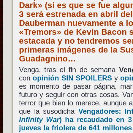
Dark» (si es que se fue algu
3 será estrenada en abril de
Dauberman nuevamente a lo
«Tremors» de Kevin Bacon s
estacada y no tendremos seri
primeras imágenes de la Sus
Guadagnino…
Venga, tras el fin de semana
Ven
con
opinión
SIN SPOILERS
y
opi
es momento de pasar página, marca
futuro y seguir con otras cosas. Va
terror que bien lo merece, aunque 
que la susodicha
Vengadores: Inf
Infinity War
) ha recaudado en 3 
jueves la friolera de 641 millone