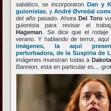
sabático, se incorporaron
Dan
y
K
guionistas
, y
André Øvredal
como 
del año pasado. Ahora
Del Toro
vu
guionista para revisar el tra
Hageman
. Se dice que el rodaj
verano. Y hablando de terror, aqu
imágenes, la aquí present
perturbadora, de la
Suspiria
de
L
imágenes muestran todas a
Dakot
Bannion
, esta en particular es… gro