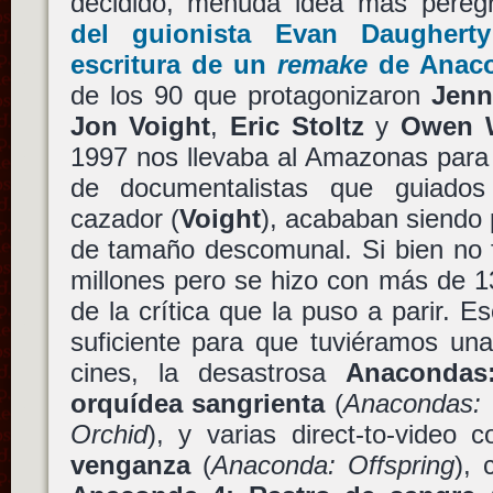
decidido, menuda idea más pereg
del guionista
Evan Daugherty
escritura de un
remake
de
Anac
de los 90 que protagonizaron
Jenn
Jon Voight
,
Eric Stoltz
y
Owen 
1997 nos llevaba al Amazonas para
de documentalistas que guiado
cazador (
Voight
), acababan siendo
de tamaño descomunal. Si bien no f
millones pero se hizo con más de 1
de la crítica que la puso a parir. E
suficiente para que tuviéramos un
cines, la desastrosa
Anacondas
orquídea sangrienta
(
Anacondas: 
Orchid
), y varias direct-to-video
venganza
(
Anaconda: Offspring
),