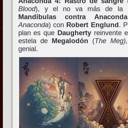
Anaconda 4: Rastro de sangre
Blood
), y el no va más de la 
Mandíbulas contra Anaconda
Anaconda
) con
Robert Englund
. 
plan es que
Daugherty
reinvente e
estela de
Megalodón
(
The Meg),
genial.