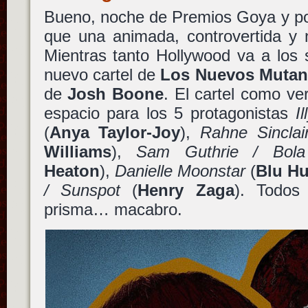
Bueno, noche de Premios Goya y po
que una animada, controvertida y 
Mientras tanto Hollywood va a los 
nuevo cartel de
Los Nuevos Mutan
de
Josh Boone
. El cartel como ve
espacio para los 5 protagonistas
I
(
Anya Taylor-Joy
),
Rahne Sinclai
Williams
),
Sam Guthrie / Bol
Heaton
),
Danielle Moonstar
(
Blu Hu
/ Sunspot
(
Henry Zaga
). Todos
prisma… macabro.