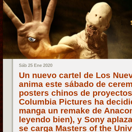
Sáb 25 Ene 2020
Un nuevo cartel de Los Nue
anima este sábado de ceremo
posters chinos de proyectos
Columbia Pictures ha decidi
manga un remake de Anacon
leyendo bien), y Sony aplaz
se carga Masters of the Un