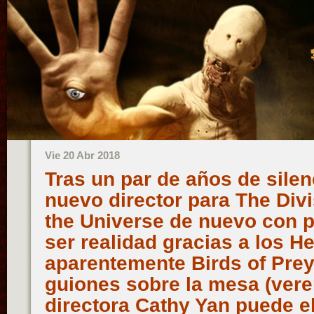
Vie 20 Abr 2018
Tras un par de años de sile
nuevo director para The Divi
the Universe de nuevo con p
ser realidad gracias a los 
aparentemente Birds of Prey
guiones sobre la mesa (ver
directora Cathy Yan puede el