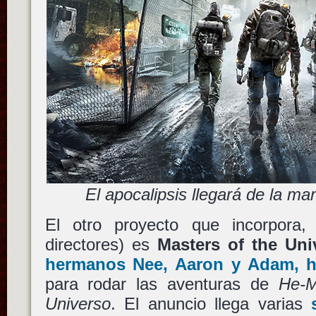
El apocalipsis llegará de la ma
El otro proyecto que incorpora, 
directores) es
Masters of the Uni
hermanos
Nee
,
Aaron
y
Adam
, 
para rodar las aventuras de
He-M
Universo
. El anuncio llega varias