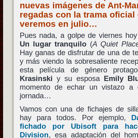
nuevas imágenes de Ant-Man
regadas con la trama oficial 
veremos en julio…
Pues nada, a golpe de viernes hoy 
Un lugar tranquilo
(
A Quiet Plac
Hay ganas de disfrutar de una de te
y más viendo la sobresaliente rece
esta película de género protago
Krasinski
y su esposa
Emily Bl
momento de echar un vistazo a o
jornada…
Vamos con una de fichajes de sill
hay para todos. Por ejemplo,
D
fichado por
Ubisoft
para hac
Division
, esa adaptación del ho