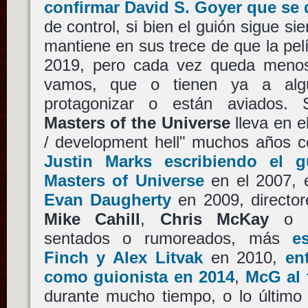
confirmar
David S. Goyer
que se 
de control, si bien el guión sigue si
mantiene en sus trece de que la pelí
2019, pero cada vez queda menos
vamos, que o tienen ya a algu
protagonizar o están aviados.
Masters of the Universe
lleva en el
/ development hell" muchos años co
Justin Marks
escribiendo el 
Masters of Universe
en el 2007, e
Evan Daugherty
en 2009, direct
Mike Cahill
,
Chris McKay
o
sentados o rumoreados, más
e
Finch
y
Alex Litvak
en 2010,
en
como guionista en 2014
,
McG
al 
durante mucho tiempo, o lo últim