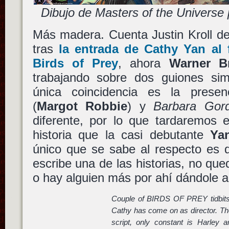
Dibujo de Masters of the Universe
Más madera. Cuenta Justin Kroll de
tras
la entrada de
Cathy Yan
al 
Birds of Prey
, ahora
Warner B
trabajando sobre dos guiones si
única coincidencia es la pres
(
Margot Robbie
) y
Barbara Gor
diferente, por lo que tardaremos 
historia que la casi debutante
Ya
único que se sabe al respecto es
escribe una de las historias, no qued
o hay alguien más por ahí dándole a 
Couple of BIRDS OF PREY tidbits 
Cathy has come on as director. Th
script, only constant is Harley 