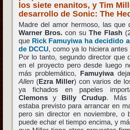
los siete enanitos, y Tim Mil
desarrollo de Sonic: The H
Madre del amor hermoso, las que 
Warner Bros.
con su
The Flash
(2
que
Rick Famuyiwa
ha decidido a
de DCCU
, como ya lo hiciera antes
Por lo tanto, segundo director que d
en el proyecto pero desde luego no
más problemático,
Famuyiwa
deja
Allen
(
Ezra Miller
) con varios de l
ya fichados en papeles impo
Clemons
y
Billy Crudup
. Más 
estaba previsto para arrancar en m
pero sin director en noviembre, o 
puede echar el tiempo encima, y má