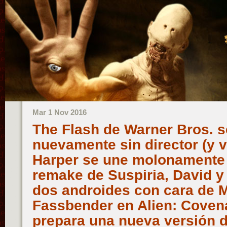
Mar 1 Nov 2016
The Flash de Warner Bros. 
nuevamente sin director (y v
Harper se une molonamente a
remake de Suspiria, David y
dos androides con cara de 
Fassbender en Alien: Coven
prepara una nueva versión 