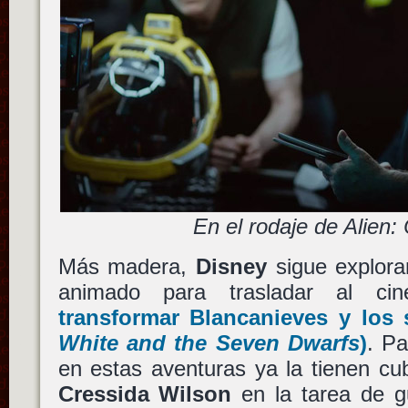
En el rodaje de Alien:
Más madera,
Disney
sigue explora
animado para trasladar al c
transformar
Blancanieves y los 
White and the Seven Dwarfs
)
. Pa
en estas aventuras ya la tienen cub
Cressida Wilson
en la tarea de g