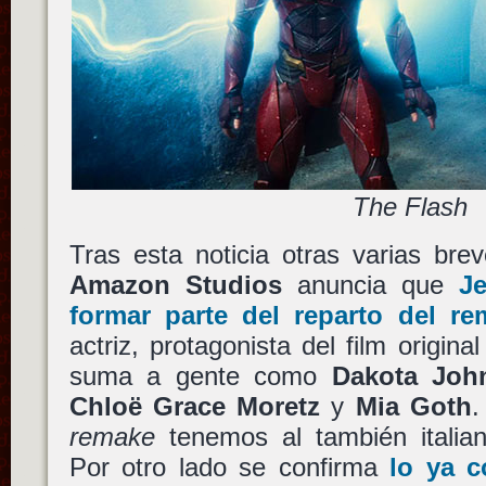
The Flash
Tras esta noticia otras varias brev
Amazon Studios
anuncia que
Je
formar parte del reparto del 
actriz, protagonista del film origina
suma a gente como
Dakota Joh
Chloë Grace Moretz
y
Mia Goth
.
remake
tenemos al también itali
Por otro lado se confirma
lo ya 