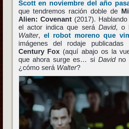
Scott
en noviembre del año pas
que tendremos ración doble de
Mi
Alien: Covenant
(2017). Hablando e
el actor indica que será
David
, o
Walter
,
el robot moreno que vi
imágenes del rodaje publicadas 
Century Fox
(aquí abajo os la vu
que ahora surge es… si
David
no e
¿cómo será
Walter
?