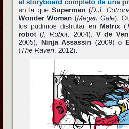
al storyboard completo de una p
en la que
Superman
(
D.J. Cotron
Wonder Woman
(
Megan Gale
). O
los pudimos disfrutar en
Matrix
(
robot
(
I, Robot
, 2004),
V de Ven
2005),
Ninja Assassin
(2009) o
(
The Raven
, 2012).