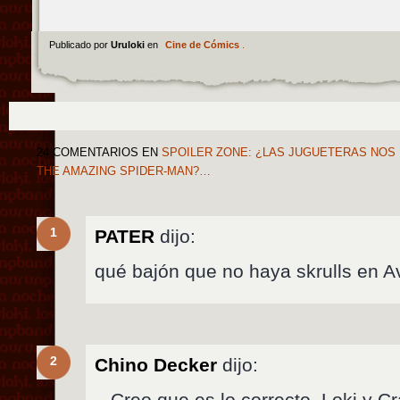
Publicado por
Uruloki
en
Cine de Cómics
.
24 COMENTARIOS
EN
SPOILER ZONE: ¿LAS JUGUETERAS NOS
THE AMAZING SPIDER-MAN?…
1
PATER
dijo:
qué bajón que no haya skrulls en 
2
Chino Decker
dijo:
– Creo que es lo correcto, Loki y 