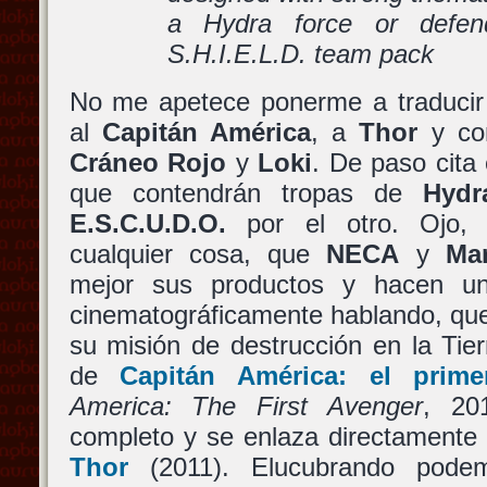
a Hydra force or defe
S.H.I.E.L.D. team pack
No me apetece ponerme a traducir 
al
Capitán América
, a
Thor
y co
Cráneo Rojo
y
Loki
. De paso cita
que contendrán tropas de
Hydr
E.S.C.U.D.O.
por el otro. Ojo, e
cualquier cosa, que
NECA
y
Mar
mejor sus productos y hacen un
cinematográficamente hablando, q
su misión de destrucción en la Tier
de
Capitán América: el prime
America: The First Avenger
, 20
completo y se enlaza directamente 
Thor
(2011). Elucubrando pod