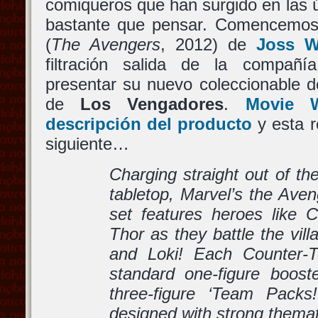
comiqueros que han surgido en las 
bastante que pensar. Comencemo
(
The Avengers
, 2012) de
Joss 
filtración salida de la compañ
presentar su nuevo coleccionable 
de
Los Vengadores
.
Movie 
descripción del producto
y esta r
siguiente…
Charging straight out of th
tabletop, Marvel’s the Ave
set features heroes like 
Thor as they battle the vill
and Loki! Each Counter-T
standard one-figure boos
three-figure ‘Team Pack
designed with strong themat