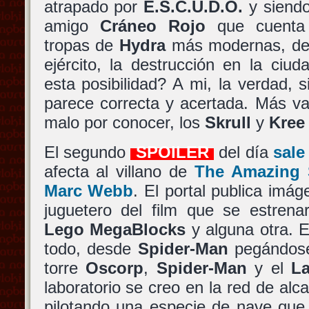
atrapado por
E.S.C.U.D.O.
y siendo
amigo
Cráneo Rojo
que cuenta 
tropas de
Hydra
más modernas, de a
ejército, la destrucción en la ciu
esta posibilidad? A mi, la verdad
parece correcta y acertada. Más v
malo por conocer, los
Skrull
y
Kree
El segundo
SPOILER
del día
sale
afecta al villano de
The Amazing 
Marc Webb
. El portal publica imá
juguetero del film que se estren
Lego MegaBlocks
y alguna otra. 
todo, desde
Spider-Man
pegándos
torre
Oscorp
,
Spider-Man
y el
La
laboratorio se creo en la red de alca
pilotando una especie de nave que 