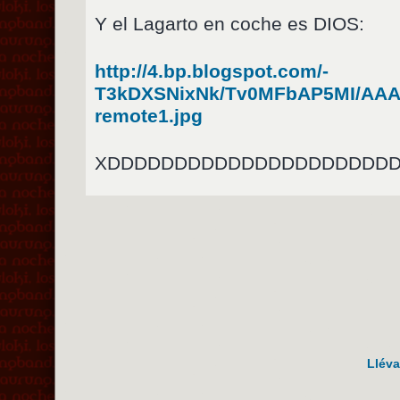
Y el Lagarto en coche es DIOS:
http://4.bp.blogspot.com/-
T3kDXSNixNk/Tv0MFbAP5MI/AAA
remote1.jpg
XDDDDDDDDDDDDDDDDDDDDD
Lléva