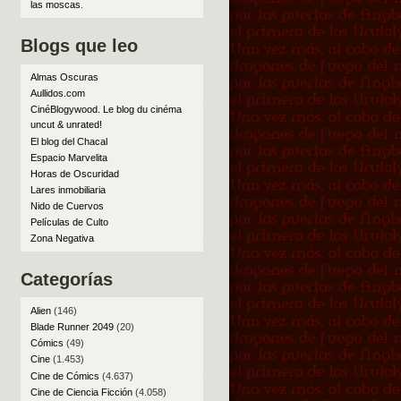
las moscas
.
Blogs que leo
Almas Oscuras
Aullidos.com
CinéBlogywood. Le blog du cinéma
uncut & unrated!
El blog del Chacal
Espacio Marvelita
Horas de Oscuridad
Lares inmobiliaria
Nido de Cuervos
Películas de Culto
Zona Negativa
Categorías
Alien
(146)
Blade Runner 2049
(20)
Cómics
(49)
Cine
(1.453)
Cine de Cómics
(4.637)
Cine de Ciencia Ficción
(4.058)