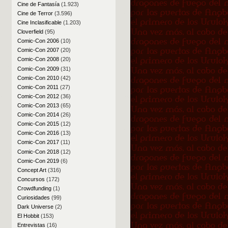
Cine de Fantasía
(1.923)
Cine de Terror
(3.596)
Cine Inclasificable
(1.203)
Cloverfield
(95)
Comic-Con 2006
(10)
Comic-Con 2007
(20)
Comic-Con 2008
(20)
Comic-Con 2009
(31)
Comic-Con 2010
(42)
Comic-Con 2011
(27)
Comic-Con 2012
(36)
Comic-Con 2013
(65)
Comic-Con 2014
(26)
Comic-Con 2015
(12)
Comic-Con 2016
(13)
Comic-Con 2017
(11)
Comic-Con 2018
(12)
Comic-Con 2019
(6)
Concept Art
(316)
Concursos
(172)
Crowdfunding
(1)
Curiosidades
(99)
Dark Universe
(2)
El Hobbit
(153)
Entrevistas
(16)