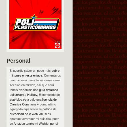
Personal
Si queréis saber un poco más
sobre
mi, pues en este enlace
. Comentaros
que mi cómic favorito se merece una
sección en mi web, así que aquí
tenéis disponible una
guía detallada
del universo Hellboy
. El contenido de
este blog está bajo una
licencia de
Creative Commons
y como último
agregado aquí tenéis la
política de
privacidad de la web
. Ah, si os
apatece favorecer mi culturilla, pues
en Amazon tenéis mi Wishlist por si