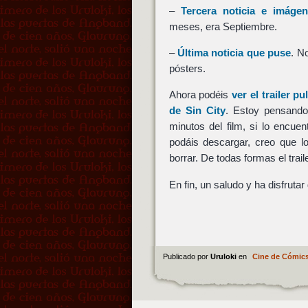
–
Tercera noticia e imáge
meses, era Septiembre.
–
Última noticia que puse
. N
pósters.
Ahora podéis
ver el trailer pu
de Sin City
. Estoy pensand
minutos del film, si lo encue
podáis descargar, creo que l
borrar. De todas formas el trai
En fin, un saludo y ha disfrutar
Publicado por
Uruloki
en
Cine de Cómic