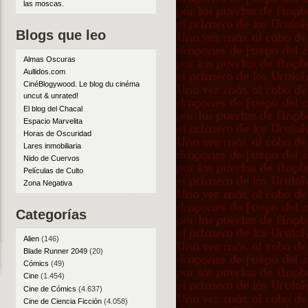
las moscas
.
Blogs que leo
Almas Oscuras
Aullidos.com
CinéBlogywood. Le blog du cinéma
uncut & unrated!
El blog del Chacal
Espacio Marvelita
Horas de Oscuridad
Lares inmobiliaria
Nido de Cuervos
Películas de Culto
Zona Negativa
Categorías
Alien
(146)
Blade Runner 2049
(20)
Cómics
(49)
Cine
(1.454)
Cine de Cómics
(4.637)
Cine de Ciencia Ficción
(4.058)