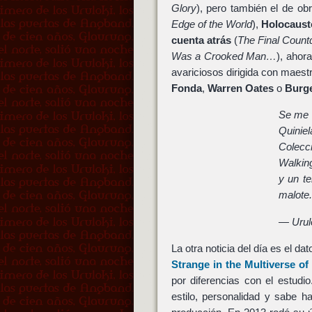
Glory
), pero también el de o
Edge of the World
),
Holocaust
cuenta atrás
(
The Final Coun
Was a Crooked Man…
), ahor
avariciosos dirigida con maest
Fonda
,
Warren Oates
o
Burge
Se me h
Quinie
Colecc
Walkin
y un t
malote
— Urul
La otra noticia del día es el da
Strange in the Multiverse o
por diferencias con el estudi
estilo, personalidad y sabe 