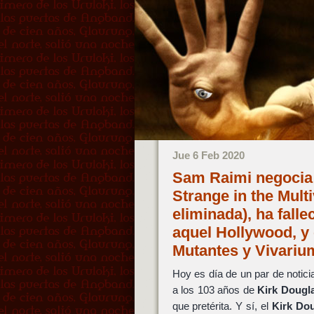
Jue 6 Feb 2020
Sam Raimi negocia 
Strange in the Mul
eliminada), ha falle
aquel Hollywood, y
Mutantes y Vivari
Hoy es día de un par de noticia
a los 103 años de
Kirk Dougl
que pretérita. Y sí, el
Kirk Do