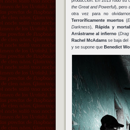
producción. En 2013 rodó su úl
the Great and Powerful
), pero
otra vez para no olvidar
Terroríficamente muertos
(
E
Darkness
),
Rápida y morta
Arrástrame al infierno
(
Drag 
Rachel McAdams
se baja del 
y se supone que
Benedict W