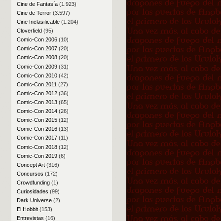
Cine de Fantasía
(1.923)
Cine de Terror
(3.597)
Cine Inclasificable
(1.204)
Cloverfield
(95)
Comic-Con 2006
(10)
Comic-Con 2007
(20)
Comic-Con 2008
(20)
Comic-Con 2009
(31)
Comic-Con 2010
(42)
Comic-Con 2011
(27)
Comic-Con 2012
(36)
Comic-Con 2013
(65)
Comic-Con 2014
(26)
Comic-Con 2015
(12)
Comic-Con 2016
(13)
Comic-Con 2017
(11)
Comic-Con 2018
(12)
Comic-Con 2019
(6)
Concept Art
(316)
Concursos
(172)
Crowdfunding
(1)
Curiosidades
(99)
Dark Universe
(2)
El Hobbit
(153)
Entrevistas
(16)