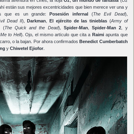
tima aventura en cines, la floja
Oz, un mundo de fantasía
(
Oz
 ahí están sus mejores excentricidades que bien merece ver una y
nos que es un grande:
Posesión infernal
(
The Evil Dead
),
vil Dead II
),
Darkman
,
El ejército de las tinieblas
(
Army of
l
(
The Quick and the Dead
),
Spider-Man
,
Spider-Man 2
, y
Me to Hell
). Ojo, el mismo artículo que cita a
Raimi
apunta que
carro, o la bajan. Por ahora confirmados
Benedict Cumberbatch
ong
y
Chiwetel Ejiofor
.