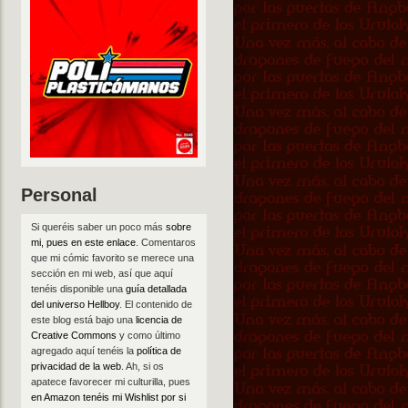
Personal
Si queréis saber un poco más
sobre
mi, pues en este enlace
. Comentaros
que mi cómic favorito se merece una
sección en mi web, así que aquí
tenéis disponible una
guía detallada
del universo Hellboy
. El contenido de
este blog está bajo una
licencia de
Creative Commons
y como último
agregado aquí tenéis la
política de
privacidad de la web
. Ah, si os
apatece favorecer mi culturilla, pues
en Amazon tenéis mi Wishlist por si