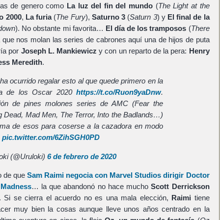
bras de genero como
La luz del fin del mundo
(
The Light at the
o 2000
,
La furia
(
The Fury
),
Saturno 3
(
Saturn 3
) y
El final de la
tdown
). No obstante mi favorita…
El día de los tramposos
(
There
a que nos molan las series de cabrones aquí una de hijos de puta
ría por
Joseph L. Mankiewicz
y con un reparto de la pera:
Henry
ss Meredith
.
a ocurrido regalar esto al que quede primero en la
la de los Oscar 2020
https://t.co/Ruon9yaDnw
.
ión de pines molones series de AMC (Fear the
g Dead, Mad Men, The Terror, Into the Badlands…)
ema de esos para coserse a la cazadora en modo
.
pic.twitter.com/6ZihSGH0PD
oki (@Uruloki)
6 de febrero de 2020
to de que
Sam Raimi
negocia con
Marvel Studios
dirigir
Doctor
f Madness
… la que abandonó no hace mucho
Scott Derrickson
o. Si se cierra el acuerdo no es una mala elección,
Raimi
tiene
hacer muy bien la cosas aunque lleve unos años centrado en la