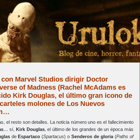
con Marvel Studios dirigir Doctor
tiverse of Madness (Rachel McAdams es
cido Kirk Douglas, el último gran icono de
 carteles molones de Los Nuevos
um…
s, el resto son detalles. La noticia número uno es el fallecimiento
as
… sí,
Kirk Douglas
, el último de los grandes de un época más
uglas
de
Espartaco
(
Spartacus
) o
Senderos de gloria
(
Paths of