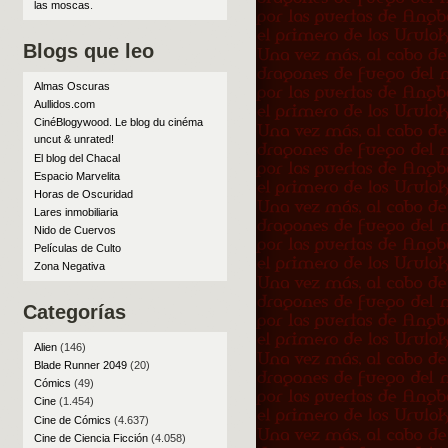
las moscas
.
Blogs que leo
Almas Oscuras
Aullidos.com
CinéBlogywood. Le blog du cinéma
uncut & unrated!
El blog del Chacal
Espacio Marvelita
Horas de Oscuridad
Lares inmobiliaria
Nido de Cuervos
Películas de Culto
Zona Negativa
Categorías
Alien
(146)
Blade Runner 2049
(20)
Cómics
(49)
Cine
(1.454)
Cine de Cómics
(4.637)
Cine de Ciencia Ficción
(4.058)