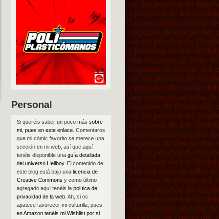
Personal
Si queréis saber un poco más
sobre
mi, pues en este enlace
. Comentaros
que mi cómic favorito se merece una
sección en mi web, así que aquí
tenéis disponible una
guía detallada
del universo Hellboy
. El contenido de
este blog está bajo una
licencia de
Creative Commons
y como último
agregado aquí tenéis la
política de
privacidad de la web
. Ah, si os
apatece favorecer mi culturilla, pues
en Amazon tenéis mi Wishlist por si