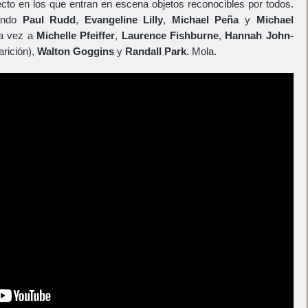
ecto en los que entran en escena objetos reconocibles por todos.
sando
Paul Rudd
,
Evangeline Lilly
,
Michael Peña
y
Michael
ta vez a
Michelle Pfeiffer
,
Laurence Fishburne
,
Hannah John-
rición),
Walton Goggins
y
Randall Park
. Mola.