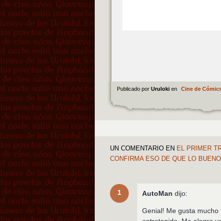
Publicado por
Uruloki
en
Cine de Cómic
UN COMENTARIO
EN
EL PRIMER TR
CONFIRMA ESO DE QUE LO BUE
1
AutoMan
dijo:
Genial! Me gusta mucho l
entretenida. Me alegra 