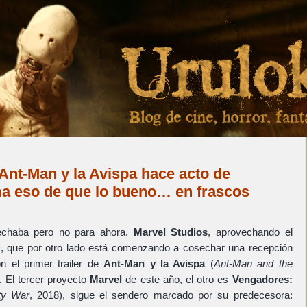
e Ant-Man y la Avispa hace acto de
ma eso de que lo bueno… en frascos
pechaba pero no para ahora.
Marvel Studios
, aprovechando el
, que por otro lado está comenzando a cosechar una recepción
n el primer trailer de
Ant-Man y la Avispa
(
Ant-Man and the
. El tercer proyecto
Marvel
de este año, el otro es
Vengadores:
ity War
, 2018), sigue el sendero marcado por su predecesora: