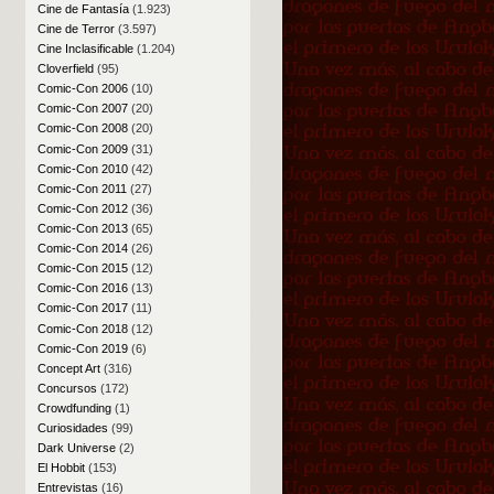
Cine de Fantasía
(1.923)
Cine de Terror
(3.597)
Cine Inclasificable
(1.204)
Cloverfield
(95)
Comic-Con 2006
(10)
Comic-Con 2007
(20)
Comic-Con 2008
(20)
Comic-Con 2009
(31)
Comic-Con 2010
(42)
Comic-Con 2011
(27)
Comic-Con 2012
(36)
Comic-Con 2013
(65)
Comic-Con 2014
(26)
Comic-Con 2015
(12)
Comic-Con 2016
(13)
Comic-Con 2017
(11)
Comic-Con 2018
(12)
Comic-Con 2019
(6)
Concept Art
(316)
Concursos
(172)
Crowdfunding
(1)
Curiosidades
(99)
Dark Universe
(2)
El Hobbit
(153)
Entrevistas
(16)