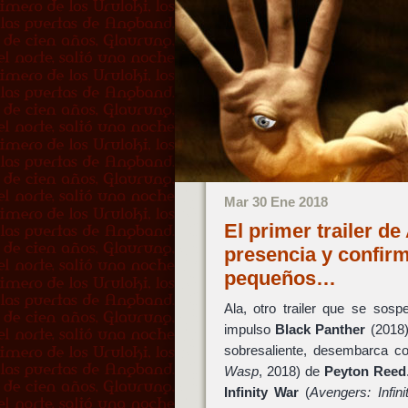
Mar 30 Ene 2018
El primer trailer d
presencia y confir
pequeños…
Ala, otro trailer que se sos
impulso
Black Panther
(2018)
sobresaliente, desembarca co
Wasp
, 2018) de
Peyton Reed
Infinity War
(
Avengers: Infin