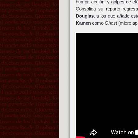
humor, acción, y golpes de ef
Consolida su reparto regre
Douglas
, a los que añade es
Kamen
como
Ghost
(micro apa