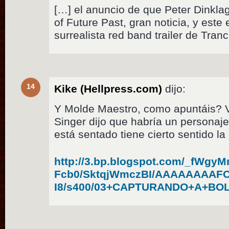
[…] el anuncio de que Peter Dinkl
of Future Past, gran noticia, y est
surrealista red band trailer de Tra
14
Kike (Hellpress.com)
dijo:
Y Molde Maestro, como apuntáis? 
Singer dijo que habría un persona
está sentado tiene cierto sentido l
http://3.bp.blogspot.com/_fWgyMr
Fcb0/SktqjWmczBI/AAAAAAAAFO
I8/s400/03+CAPTURANDO+A+BOL