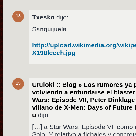
18
Txesko
dijo:
Sanguijuela
http://upload.wikimedia.org/wiki
X198leech.jpg
19
Uruloki :: Blog » Los rumores ya
volviendo a enfundarse el blaste
Wars: Episode VII, Peter Dinklage
villano de X-Men: Days of Future 
u
dijo:
[…] a Star Wars: Episode VII como
Solo. Y relativo a fichajes y concre