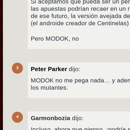
Si aceptamos que pueda ser un pe
las apuestas podrían recaer en un
de ese futuro, la versión avejada d
(el androide creador de Centinelas) 
Pero MODOK, no
3
Peter Parker
dijo:
MODOK no me pega nada… y además
los mutantes.
4
Garmonbozia
dijo:
Incluso, ahora que pienso, ¡podría 