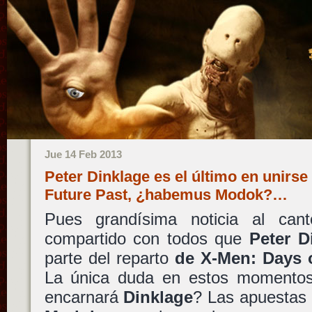
Jue 14 Feb 2013
Peter Dinklage es el último en unirse
Future Past, ¿habemus Modok?…
Pues grandísima noticia al can
compartido con todos que
Peter D
parte del reparto
de X-Men: Days 
La única duda en estos momento
encarnará
Dinklage
? Las apuestas