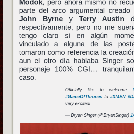
Modok
, pero ahora mismo no recue
parte del arco argumental creado
John Byrne
y
Terry Austin
di
respectivamente, pero no me sue
tengo claro si en algún mom
vinculado a alguna de las poste
tomaron como referencia la creació
aun el otro día hablaba Singer so
personaje 100% CGI… tranquilam
caso.
Officially like to welcome
#GameOfThrones
to
#XMEN
#D
very excited!
— Bryan Singer (@BryanSinger)
1