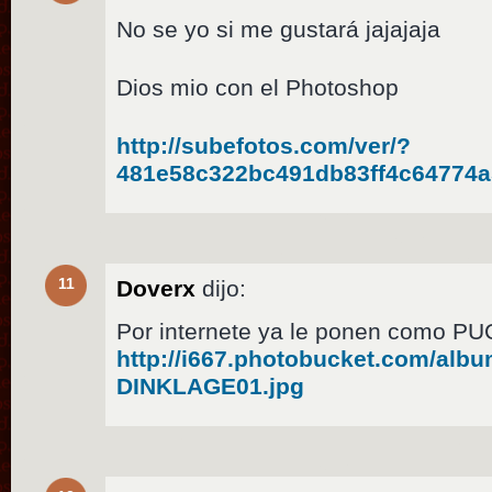
No se yo si me gustará jajajaja
Dios mio con el Photoshop
http://subefotos.com/ver/?
481e58c322bc491db83ff4c64774a
11
Doverx
dijo:
Por internete ya le ponen como P
http://i667.photobucket.com/alb
DINKLAGE01.jpg