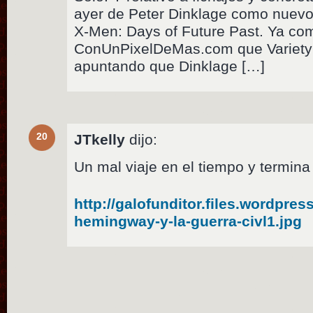
ayer de Peter Dinklage como nuevo
X-Men: Days of Future Past. Ya c
ConUnPixelDeMas.com que Variety d
apuntando que Dinklage […]
20
JTkelly
dijo:
Un mal viaje en el tiempo y termina
http://galofunditor.files.wordpre
hemingway-y-la-guerra-civl1.jpg