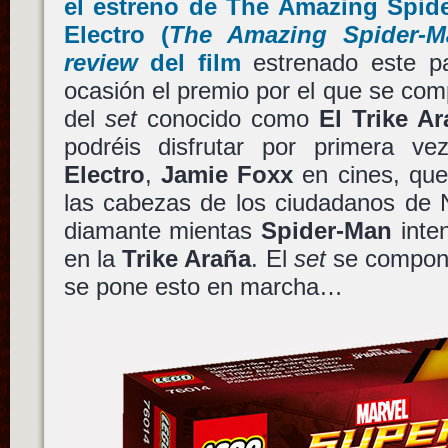
el estreno de
The Amazing Spide
Electro
(
The Amazing Spider-M
review
del film
estrenado este p
ocasión el premio por el que se co
del
set
conocido como
El Trike Ar
podréis disfrutar por primera ve
Electro
,
Jamie Foxx
en cines, que
las cabezas de los ciudadanos de 
diamante mientas
Spider-Man
inte
en la
Trike Araña
. El
set
se compone
se pone esto en marcha…