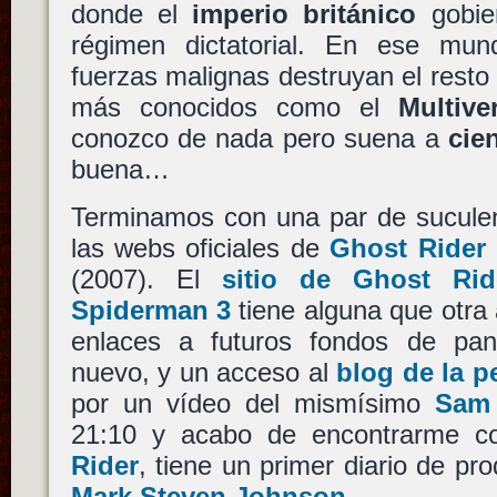
donde el
imperio británico
gobie
régimen dictatorial. En ese mun
fuerzas malignas destruyan el resto 
más conocidos como el
Multive
conozco de nada pero suena a
cie
buena…
Terminamos con una par de suculen
las webs oficiales de
Ghost Rider
(2007). El
sitio de Ghost Rid
Spiderman 3
tiene alguna que otra 
enlaces a futuros fondos de pan
nuevo, y un acceso al
blog de la pe
por un vídeo del mismísimo
Sam
21:10 y acabo de encontrarme 
Rider
, tiene un primer diario de p
Mark Steven Johnson
.