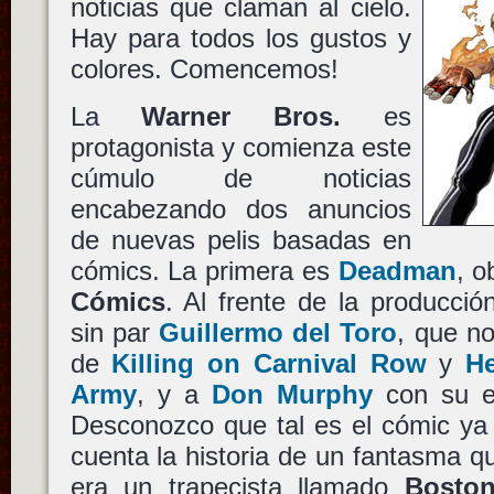
noticias que claman al cielo.
Hay para todos los gustos y
colores. Comencemos!
La
Warner Bros.
es
protagonista y comienza este
cúmulo de noticias
encabezando dos anuncios
de nuevas pelis basadas en
cómics. La primera es
Deadman
, o
Cómics
. Al frente de la producció
sin par
Guillermo del Toro
, que no
de
Killing on Carnival Row
y
He
Army
, y a
Don Murphy
con su 
Desconozco que tal es el cómic ya 
cuenta la historia de un fantasma q
era un trapecista llamado
Bosto