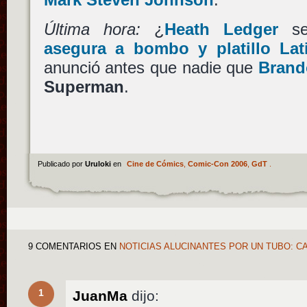
Última hora:
¿
Heath Ledger
s
asegura a bombo y platillo La
anunció antes que nadie que
Brand
Superman
.
Publicado por
Uruloki
en
Cine de Cómics
,
Comic-Con 2006
,
GdT
.
9 COMENTARIOS
EN
NOTICIAS ALUCINANTES POR UN TUBO: C
1
JuanMa
dijo: