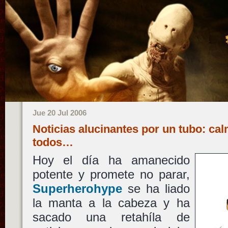
Jue 20 Jul 2006
Noticias alucinantes por un tubo: ca
todos…
Hoy el día ha amanecido
potente y promete no parar,
Superherohype
se ha liado
la manta a la cabeza y ha
sacado una retahíla de