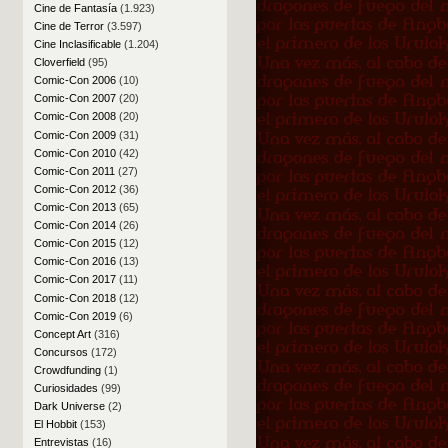
Cine de Fantasía
(1.923)
Cine de Terror
(3.597)
Cine Inclasificable
(1.204)
Cloverfield
(95)
Comic-Con 2006
(10)
Comic-Con 2007
(20)
Comic-Con 2008
(20)
Comic-Con 2009
(31)
Comic-Con 2010
(42)
Comic-Con 2011
(27)
Comic-Con 2012
(36)
Comic-Con 2013
(65)
Comic-Con 2014
(26)
Comic-Con 2015
(12)
Comic-Con 2016
(13)
Comic-Con 2017
(11)
Comic-Con 2018
(12)
Comic-Con 2019
(6)
Concept Art
(316)
Concursos
(172)
Crowdfunding
(1)
Curiosidades
(99)
Dark Universe
(2)
El Hobbit
(153)
Entrevistas
(16)