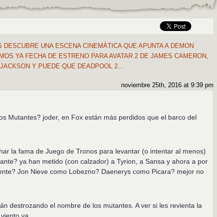
 DESCUBRE UNA ESCENA CINEMÁTICA QUE APUNTA A DEMON
MOS YA FECHA DE ESTRENO PARA AVATAR 2 DE JAMES CAMERON,
 JACKSON Y PUEDE QUE DEADPOOL 2…
noviembre 25th, 2016 at 9:39 pm
os Mutantes? joder, en Fox están más perdidos que el barco del
har la fama de Juego de Tronos para levantar (o intentar al menos)
utante? ya han metido (con calzador) a Tyrion, a Sansa y ahora a por
uiente? Jon Nieve como Lobezno? Daenerys como Picara? mejor no
án destrozando el nombre de los mutantes. A ver si les revienta la
viento ya.