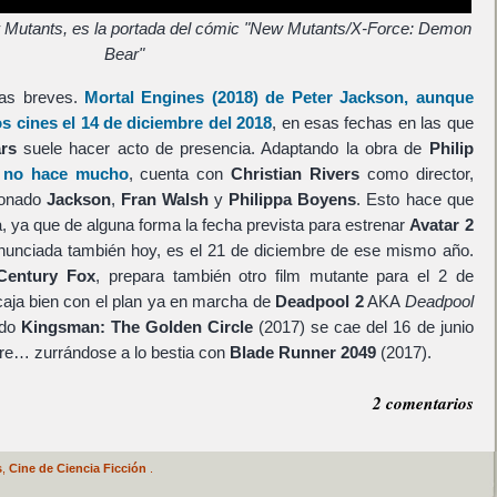
w Mutants, es la portada del cómic "New Mutants/X-Force: Demon
Bear"
as breves.
Mortal Engines
(2018) de
Peter Jackson
, aunque
los cines el 14 de diciembre del 2018
, en esas fechas en las que
rs
suele hacer acto de presencia. Adaptando la obra de
Philip
 no hace mucho
, cuenta con
Christian Rivers
como director,
ionado
Jackson
,
Fran Walsh
y
Philippa Boyens
. Esto hace que
, ya que de alguna forma la fecha prevista para estrenar
Avatar 2
anunciada también hoy, es el 21 de diciembre de ese mismo año.
Century Fox
, prepara también otro film mutante para el 2 de
caja bien con el plan ya en marcha de
Deadpool 2
AKA
Deadpool
ado
Kingsman: The Golden Circle
(2017) se cae del 16 de junio
bre… zurrándose a lo bestia con
Blade Runner 2049
(2017).
2 comentarios
s
,
Cine de Ciencia Ficción
.