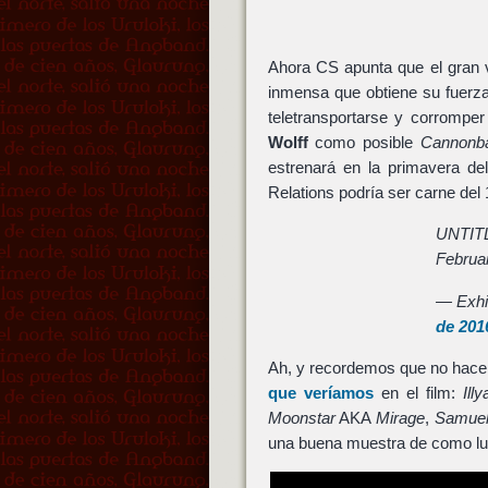
Ahora CS apunta que el gran v
inmensa que obtiene su fuerz
teletransportarse y corrompe
Wolff
como posible
Cannonba
estrenará en la primavera de
Relations podría ser carne del 
UNTI
Februar
— Exhi
de 201
Ah, y recordemos que no hace
que veríamos
en el film:
Ill
Moonstar
AKA
Mirage
,
Samuel
una buena muestra de como l