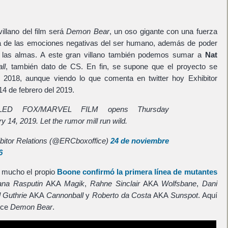
illano del film será
Demon Bear
, un oso gigante con una fuerza
a de las emociones negativas del ser humano, además de poder
r las almas. A este gran villano también podemos sumar a
Nat
ll
, también dato de CS. En fin, se supone que el proyecto se
l 2018, aunque viendo lo que comenta en twitter hoy Exhibitor
14 de febrero del 2019.
TLED FOX/MARVEL FILM opens Thursday
y 14, 2019. Let the rumor mill run wild.
bitor Relations (@ERCboxoffice)
24 de noviembre
6
 mucho el propio
Boone
confirmó la primera línea de mutantes
yana Rasputin
AKA
Magik
,
Rahne Sinclair
AKA
Wolfsbane
,
Dani
 Guthrie
AKA
Cannonball
y
Roberto da Costa
AKA
Sunspot
. Aquí
uce
Demon Bear
.