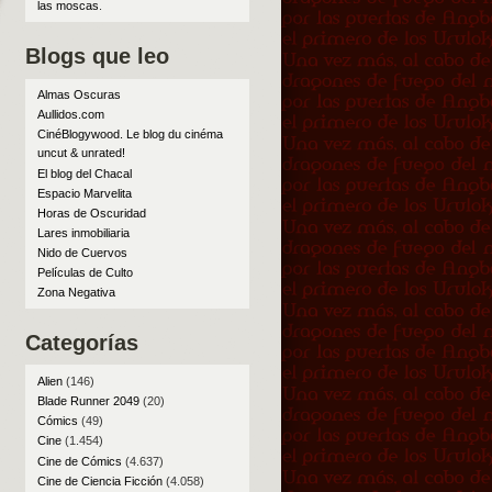
las moscas
.
Blogs que leo
Almas Oscuras
Aullidos.com
CinéBlogywood. Le blog du cinéma
uncut & unrated!
El blog del Chacal
Espacio Marvelita
Horas de Oscuridad
Lares inmobiliaria
Nido de Cuervos
Películas de Culto
Zona Negativa
Categorías
Alien
(146)
Blade Runner 2049
(20)
Cómics
(49)
Cine
(1.454)
Cine de Cómics
(4.637)
Cine de Ciencia Ficción
(4.058)