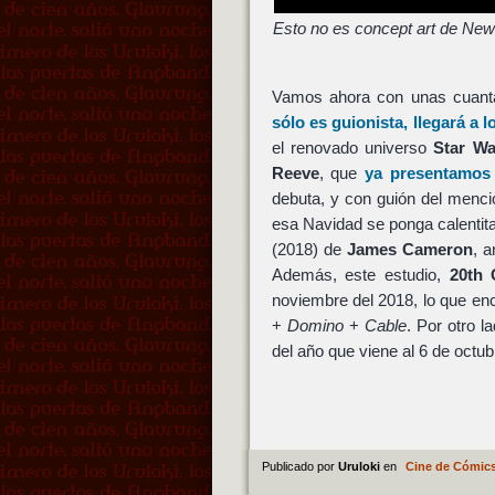
Esto no es concept art de Ne
Vamos ahora con unas cuant
sólo es guionista, llegará a 
el renovado universo
Star Wa
Reeve
, que
ya presentamos
debuta, y con guión del menc
esa Navidad se ponga calentita
(2018) de
James Cameron
, 
Además, este estudio,
20th 
noviembre del 2018, lo que en
+
Domino
+
Cable
. Por otro l
del año que viene al 6 de octu
Publicado por
Uruloki
en
Cine de Cómic