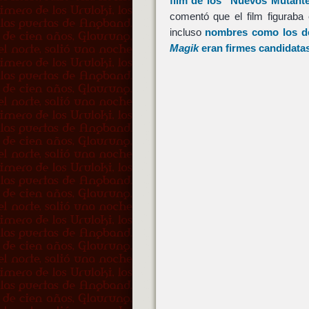
film de los
"Nuevos Mutant
comentó que el film figuraba
incluso
nombres como los 
Magik
eran firmes candidata