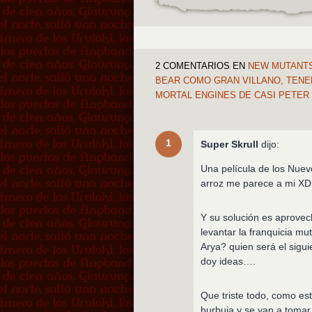
2 COMENTARIOS
EN
NEW MUTANTS
BEAR COMO GRAN VILLANO, TENE
MORTAL ENGINES DE CASI PETER
1
Super Skrull
dijo:
Una película de los Nuev
arroz me parece a mi XD
Y su solución es aprovec
levantar la franquicia m
Arya? quien será el sig
doy ideas….
Que triste todo, como est
burbuja y se van a tomar 