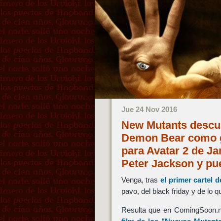
Jue 24 Nov 2016
New Mutants descub
Demon Bear como gr
para Avatar 2 de J
Peter Jackson y p
Venga, tras
el primer cartel 
pavo, del black friday y de lo
Resulta que en ComingSoon.n