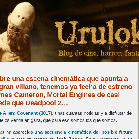
re una escena cinemática que apunta a
an villano, tenemos ya fecha de estreno
ames Cameron, Mortal Engines de casi
uede que Deadpool 2…
de
Alien: Covenant
(2017)
, unas cuantas noticias y a disfrutar del
 que os venga en gana, que para eso somos los que somos.
et ha aparecido
una secuencia cinemática del posible futuro