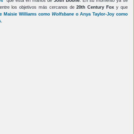
es"
que está en manos de
Josh Boone
. En su momento ya se
 entre los objetivos más cercanos de
20th Century Fox
y que
de
Maisie Williams
como
Wolfsbane
o
Anya Taylor-Joy
como
s
.