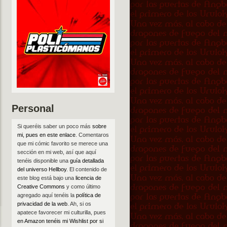
Personal
Si queréis saber un poco más
sobre
mi, pues en este enlace
. Comentaros
que mi cómic favorito se merece una
sección en mi web, así que aquí
tenéis disponible una
guía detallada
del universo Hellboy
. El contenido de
este blog está bajo una
licencia de
Creative Commons
y como último
agregado aquí tenéis la
política de
privacidad de la web
. Ah, si os
apatece favorecer mi culturilla, pues
en Amazon tenéis mi Wishlist por si