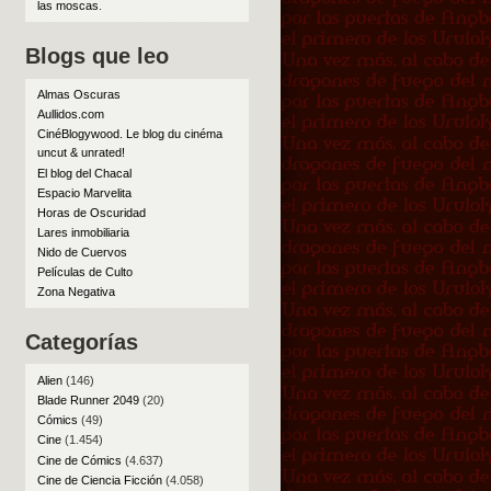
las moscas
.
Blogs que leo
Almas Oscuras
Aullidos.com
CinéBlogywood. Le blog du cinéma
uncut & unrated!
El blog del Chacal
Espacio Marvelita
Horas de Oscuridad
Lares inmobiliaria
Nido de Cuervos
Películas de Culto
Zona Negativa
Categorías
Alien
(146)
Blade Runner 2049
(20)
Cómics
(49)
Cine
(1.454)
Cine de Cómics
(4.637)
Cine de Ciencia Ficción
(4.058)