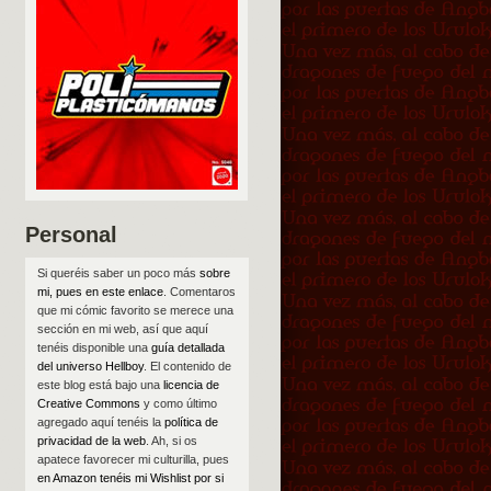
Personal
Si queréis saber un poco más
sobre
mi, pues en este enlace
. Comentaros
que mi cómic favorito se merece una
sección en mi web, así que aquí
tenéis disponible una
guía detallada
del universo Hellboy
. El contenido de
este blog está bajo una
licencia de
Creative Commons
y como último
agregado aquí tenéis la
política de
privacidad de la web
. Ah, si os
apatece favorecer mi culturilla, pues
en Amazon tenéis mi Wishlist por si