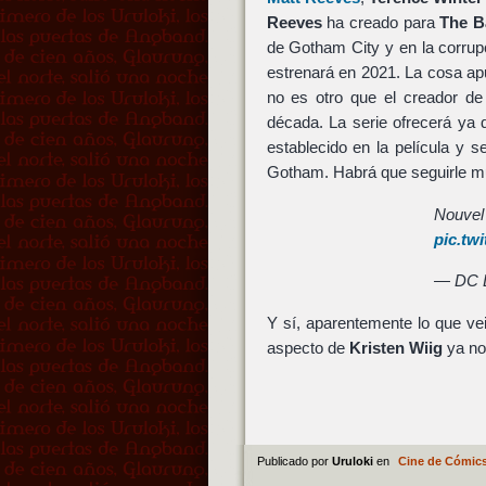
Reeves
ha creado para
The B
de Gotham City y en la corru
estrenará en 2021. La cosa apu
no es otro que el creador d
década. La serie ofrecerá ya
establecido en la película y s
Gotham. Habrá que seguirle mu
Nouvel
pic.tw
— DC 
Y sí, aparentemente lo que vei
aspecto de
Kristen Wiig
ya n
Publicado por
Uruloki
en
Cine de Cómic