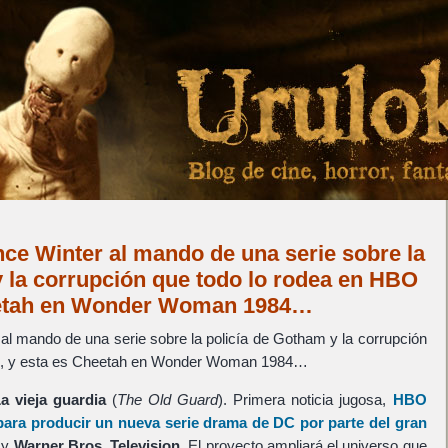
ce Winter al mando de una serie sobre la
y la corrupción que todo lo rodea en HBO
eetah en Wonder Woman 1984…
al mando de una serie sobre la policía de Gotham y la corrupción
x, y esta es Cheetah en Wonder Woman 1984…
a vieja guardia
(
The Old Guard
). Primera noticia jugosa,
HBO
para producir un nueva serie drama de
DC
por parte del gran
y
Warner Bros. Television
. El proyecto ampliará el universo que