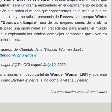
atman
, será un drama ambientado en el departamento de policía
pción que rodea al mundo que conoceremos en la película que se
nta alto, ya no sólo la presencia de
Reeves
, sino porque
Winter
e
"Boardwalk Empire"
, una de las mejores series de la última
 de paso una oportunidad sin precedentes para ampliar el mundo
eguir explorando los infinitos complejos personajes que viven en
cho la pista.
 aperçu de Cheetah dans 'Wonder Woman 1984'.
itter.com/TZnUyjd6Tw
League (@TheDCLeague)
July 10, 2020
s arriba es el nuevo cartel de
Wonder Woman 1984
y aparente
o como
Barbara Minerva
, si no como la villana
Cheetah
.
Los comentarios están desactivados
s
.