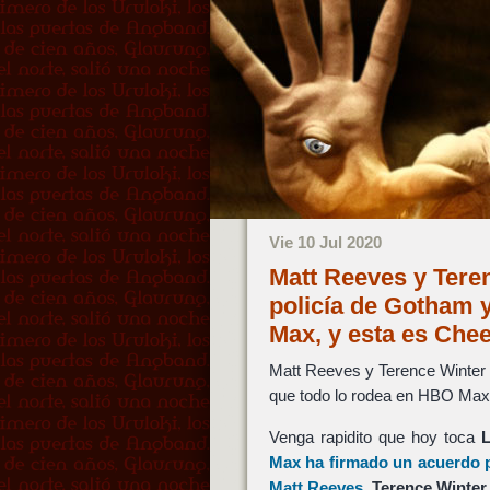
Vie 10 Jul 2020
Matt Reeves y Teren
policía de Gotham 
Max, y esta es Ch
Matt Reeves y Terence Winter 
que todo lo rodea en HBO Ma
Venga rapidito que hoy toca
L
Max
ha firmado un acuerdo 
Matt Reeves
,
Terence Winter