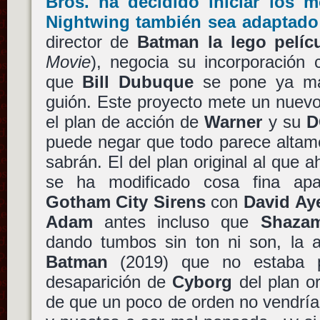
Bros.
ha decidido iniciar los m
Nightwing
también sea adaptado 
director de
Batman la lego pelíc
Movie
), negocia su incorporación 
que
Bill Dubuque
se pone ya ma
guión. Este proyecto mete un nuev
el plan de acción de
Warner
y su
D
puede negar que todo parece altame
sabrán. El del plan original al que 
se ha modificado cosa fina ap
Gotham City Sirens
con
David Ay
Adam
antes incluso que
Shaza
dando tumbos sin ton ni son, la 
Batman
(2019) que no estaba pr
desaparición de
Cyborg
del plan or
de que un poco de orden no vendría