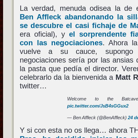
La verdad, menuda odisea la de e
Ben Affleck
abandonando la sill
se descubre el casi fichaje de
Ma
era oficial), y
el sorprendente f
con las negociaciones
. Ahora l
vuelve a su cauce, supongo
negociaciones sería por las ansias d
la pasta que pedía el director. Ve
celebrarlo da la bienvenida a
Matt 
twitter…
Welcome to the Batca
pic.twitter.com/JsB4sGGux2
— Ben Affleck (@BenAffleck)
24 d
Y si con esta no os llega… ahora 