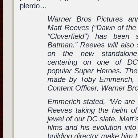
pierdo…
Warner Bros Pictures an
Matt Reeves (“Dawn of the 
“Cloverfield”) has been 
Batman.” Reeves will also 
on the new standalone
centering on one of DC’
popular Super Heroes. Th
made by Toby Emmerich, P
Content Officer, Warner Bro
Emmerich stated, “We are t
Reeves taking the helm o
jewel of our DC slate. Matt’
films and his evolution int
building director make him 