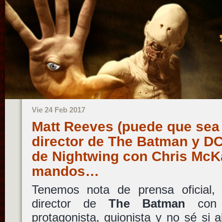
Vie 24 Feb 2017
Matt Reeves (puede que sea l
director de The Batman y DC
de Nightwing con Chris McK
mandos…
Tenemos nota de prensa oficial
director de
The Batman
co
protagonista, guionista y no sé si