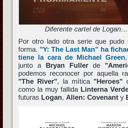
Diferente cartel de Logan…
Por otro lado otra serie que pudo
forma.
"Y: The Last Man"
ha fich
tiene la cara de
Michael Green
junto a
Bryan Fuller
de
"Amer
podemos reconocer por aquella rar
"The River"
, la mítica
"Heroes"
o
como la muy fallida
Linterna Verd
futuras
Logan
,
Alien: Covenant
y