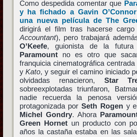
Como despedida comentar que
Par
y ha fichado a
Gavin O’Connor
una nueva película de
The Gre
dirigirá el film tras hacerse car
Accountant
), pero trabajará adem
O’Keefe
, guionista de la futura
Paramount
no es otro que saca
franquicia cinematográfica centrada
y
Kato
, y seguir el camino iniciado 
olvidadas renacieron,
Star Tr
sobreexplotadas triunfaron, Bat
nadie recuerda la penosa vers
protagonizada por
Seth Rogen
y e
Michel Gondry
. Ahora
Paramoun
Green Hornet
un producto con po
años la castaña estaba en las sal