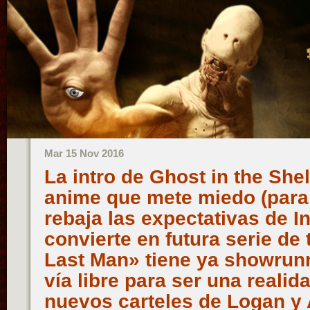
Mar 15 Nov 2016
La intro de Ghost in the Shell
anime que mete miedo (para f
rebaja las expectativas de I
convierte en futura serie de 
Last Man» tiene ya showrunn
vía libre para ser una realid
nuevos carteles de Logan y 