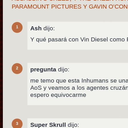
PARAMOUNT PICTURES Y GAVIN O’CO
1
Ash
dijo:
Y qué pasará con Vin Diesel como
2
pregunta
dijo:
me temo que esta Inhumans se una 
AoS y veamos a los agentes cruzán
espero equivocarme
3
Super Skrull
dijo: