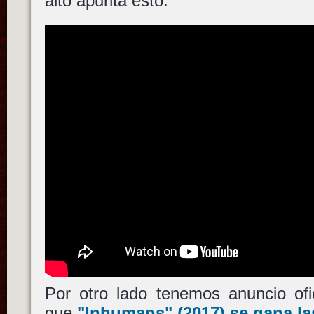
alto apunta esto.
Por otro lado tenemos anuncio ofi
que
"Inhumans"
(2017) se gana la