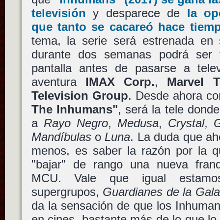
televisión
y desparece de
la op
que tanto se cacareó hace tiem
tema, la serie será estrenada en
durante dos semanas podrá ser v
pantalla antes de pasarse a telev
aventura
IMAX Corp.
,
Marvel T
Television Group
. Desde ahora c
The Inhumans"
, será la tele don
a
Rayo Negro
,
Medusa
,
Crystal
,
G
Mandíbulas
o
Luna
. La duda que ah
menos, es saber la razón por la 
"bajar" de rango una nueva franq
MCU. Vale que igual estamo
supergrupos,
Guardianes de la Gala
da la sensación de que los Inhuma
en cines, bastante más de lo que l