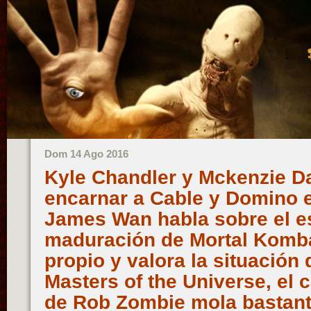
Dom 14 Ago 2016
Kyle Chandler y Mckenzie D
encarnar a Cable y Domino 
James Wan habla sobre el e
maduración de Mortal Komba
propio y valora la situación 
Masters of the Universe, el c
de Rob Zombie mola bastante,