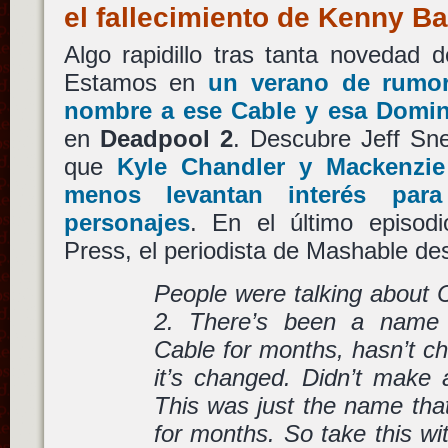
el fallecimiento de Kenny 
Algo rapidillo tras tanta novedad 
Estamos en
un verano de rumor
nombre a ese
Cable
y esa
Domi
en
Deadpool 2
. Descubre Jeff Sne
que
Kyle Chandler
y
Mackenzie
menos levantan interés par
personajes
. En el último episod
Press, el periodista de Mashable de
People were talking about 
2. There’s been a name f
Cable for months, hasn’t ch
it’s changed. Didn’t make a
This was just the name tha
for months. So take this wit