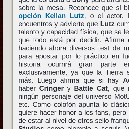
sobre la mesa. Reconoce que si 
opción
Kellan Lutz
, o el actor,
encuentros y advierte que
Lutz
cump
talento y capacidad física, que se l
que todo está por decidir. Afirma
haciendo ahora diversos test de m
para apostar por lo práctico en l
historia ocurrirá gran parte
exclusivamente, ya que la Tierra 
más. Luego afirma que si hay
A
haber
Cringer
y
Battle Cat
, que 
ningún personaje del universo Mot
etc. Como colofón apunta lo clási
quiere hacer honor a los fans, pero 
de estar al nivel de otros sello fran
Studios
como ejemplo a seguir. 