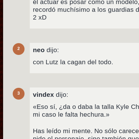
él actuar es posar como un modelo,
recordó muchísimo a los guardias d
2 xD
2
neo
dijo:
con Lutz la cagan del todo.
3
vindex
dijo:
«Eso sí, ¿da o daba la talla Kyle 
mi caso le falta hechura.»
Has leído mi mente. No sólo carece
pide el personaje, sino también que