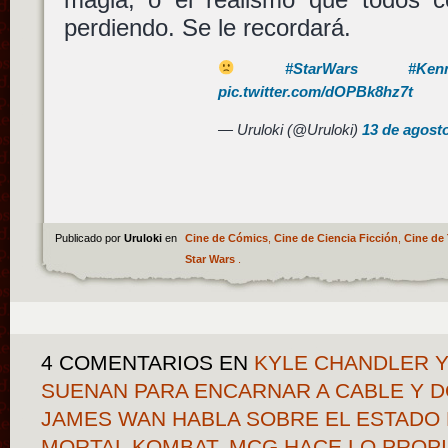
perdiendo. Se le recordará.
#StarWars
#Ken
pic.twitter.com/dOPBk8hz7t
— Uruloki (@Uruloki)
13 de agost
Publicado por
Uruloki
en
Cine de Cómics
,
Cine de Ciencia Ficción
,
Cine de 
Star Wars
.
4 COMENTARIOS
EN
KYLE CHANDLER Y
SUENAN PARA ENCARNAR A CABLE Y D
JAMES WAN HABLA SOBRE EL ESTADO
MORTAL KOMBAT, MCG HACE LO PROPI