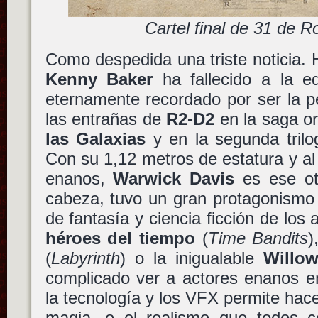
Cartel final de 31 de 
Como despedida una triste noticia.
Kenny Baker
ha fallecido a la e
eternamente recordado por ser la p
las entrañas de
R2-D2
en la saga or
las Galaxias
y en la segunda tril
Con su 1,12 metros de estatura y al 
enanos,
Warwick Davis
es ese ot
cabeza, tuvo un gran protagonismo 
de fantasía y ciencia ficción de lo
héroes del tiempo
(
Time Bandits
)
(
Labyrinth
) o la inigualable
Willo
complicado ver a actores enanos en
la tecnología y los VFX permite hace
magia, o el realismo que todos 