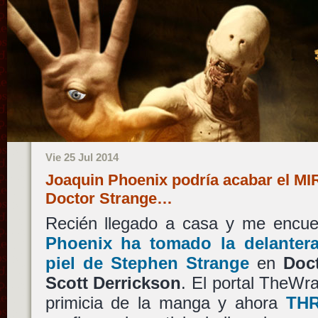
Vie 25 Jul 2014
Joaquin Phoenix podría acabar el MIR
Doctor Strange…
Recién llegado a casa y me encu
Phoenix
ha tomado la delantera
piel de
Stephen Strange
en
Doc
Scott Derrickson
. El portal TheWra
primicia de la manga y ahora
TH