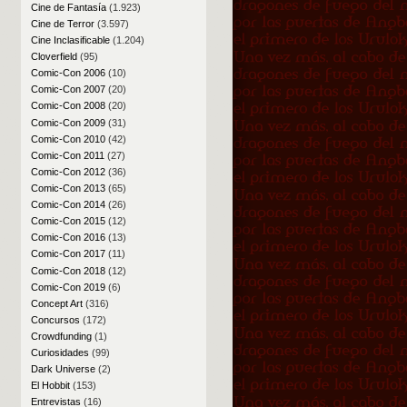
Cine de Fantasía
(1.923)
Cine de Terror
(3.597)
Cine Inclasificable
(1.204)
Cloverfield
(95)
Comic-Con 2006
(10)
Comic-Con 2007
(20)
Comic-Con 2008
(20)
Comic-Con 2009
(31)
Comic-Con 2010
(42)
Comic-Con 2011
(27)
Comic-Con 2012
(36)
Comic-Con 2013
(65)
Comic-Con 2014
(26)
Comic-Con 2015
(12)
Comic-Con 2016
(13)
Comic-Con 2017
(11)
Comic-Con 2018
(12)
Comic-Con 2019
(6)
Concept Art
(316)
Concursos
(172)
Crowdfunding
(1)
Curiosidades
(99)
Dark Universe
(2)
El Hobbit
(153)
Entrevistas
(16)