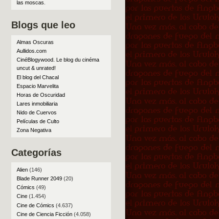
las moscas
.
Blogs que leo
Almas Oscuras
Aullidos.com
CinéBlogywood. Le blog du cinéma
uncut & unrated!
El blog del Chacal
Espacio Marvelita
Horas de Oscuridad
Lares inmobiliaria
Nido de Cuervos
Películas de Culto
Zona Negativa
Categorías
Alien
(146)
Blade Runner 2049
(20)
Cómics
(49)
Cine
(1.454)
Cine de Cómics
(4.637)
Cine de Ciencia Ficción
(4.058)