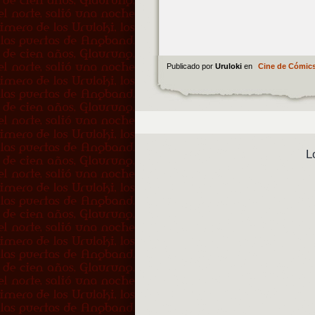
Publicado por
Uruloki
en
Cine de Cómic
L