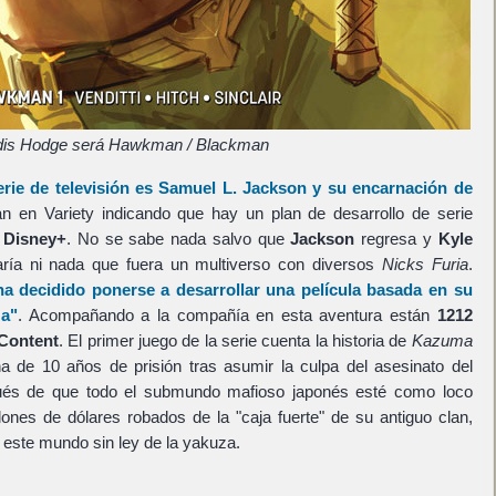
dis Hodge será Hawkman / Blackman
erie de televisión es
Samuel L. Jackson
y su encarnación de
an en Variety indicando que hay un plan de desarrollo de serie
a
Disney+
. No se sabe nada salvo que
Jackson
regresa y
Kyle
ía ni nada que fuera un multiverso con diversos
Nicks Furia
.
a decidido ponerse a desarrollar una película basada en su
za"
. Acompañando a la compañía en esta aventura están
1212
Content
. El primer juego de la serie cuenta la historia de
Kazuma
a de 10 años de prisión tras asumir la culpa del asesinato del
pués de que todo el submundo mafioso japonés esté como loco
ones de dólares robados de la "caja fuerte" de su antiguo clan,
 este mundo sin ley de la yakuza.