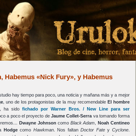
 Habemus «Nick Fury», y Habemus
estudio hay tiempo para poco, una noticia y mañana más y a mejor
ge
, uno de los protagonistas de la muy recomendable
El hombre
), ha sido
fichado por
Warner Bros.
/
New Line
para ser
oco a poco el proyecto de
Jaume Collet-Serra
va tomando forma
 veremos…
Dwayne Johnson
como
Black Adam
,
Noah Centineo
ra
Hodge
como
Hawkman
. Nos faltan
Doctor Fate
y
Cyclone
.