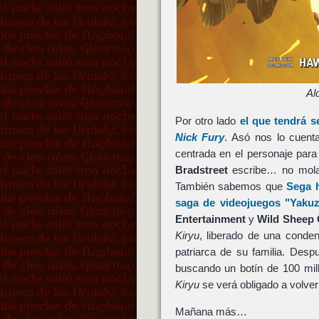
Al
Por otro lado
el que tendrá s
Nick Fury
. Asó nos lo cuent
centrada en el personaje par
Bradstreet
escribe… no molar
También sabemos que
Sega h
saga de videojuegos "Yaku
Entertainment
y
Wild Sheep 
Kiryu
, liberado de una conden
patriarca de su familia. Des
buscando un botín de 100 mill
Kiryu
se verá obligado a volver
Mañana más…