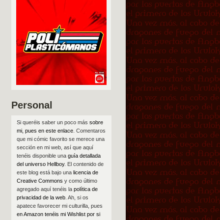
Personal
Si queréis saber un poco más
sobre
mi, pues en este enlace
. Comentaros
que mi cómic favorito se merece una
sección en mi web, así que aquí
tenéis disponible una
guía detallada
del universo Hellboy
. El contenido de
este blog está bajo una
licencia de
Creative Commons
y como último
agregado aquí tenéis la
política de
privacidad de la web
. Ah, si os
apatece favorecer mi culturilla, pues
en Amazon tenéis mi Wishlist por si