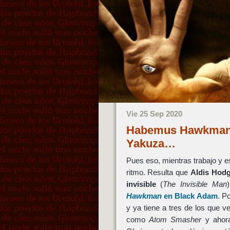
Vie 25 Sep 2020
Habemus Hawkman,
Yakuza…
Pues eso, mientras trabajo y 
ritmo. Resulta que
Aldis Hod
invisible
(
The Invisible Man
Hawkman
en
Black Adam
. P
y ya tiene a tres de los que
como
Atom Smasher
y aho