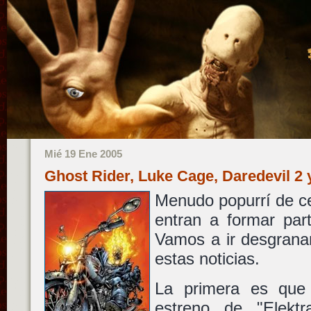
Mié 19 Ene 2005
Ghost Rider, Luke Cage, Daredevil 2
Menudo popurrí de c
entran a formar par
Vamos a ir desgrana
estas noticias.
La primera es que 
estreno de "Elektr