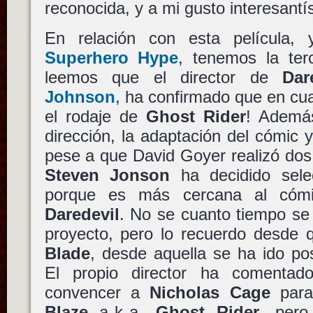
reconocida, y a mi gusto interesant
En relación con esta película,
Superhero Hype
, tenemos la ter
leemos que el director de
Dar
Johnson
, ha confirmado que
en cu
el rodaje de
Ghost Rider
! Ademá
dirección, la adaptación del cómic y
pese a que David Goyer realizó dos
Steven Jonson
ha decidido sele
porque es más cercana al cómi
Daredevil
. No se cuanto tiempo se
proyecto, pero lo recuerdo desde q
Blade
, desde aquella se ha ido po
El propio director ha comenta
convencer a
Nicholas Cage
para
Blaze
a.k.a.
Ghost Rider
, pero