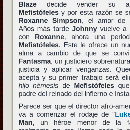
Blaze
decide vender su a
Mefistófeles
y por esta razón se s
Roxanne Simpson
, el amor de 
Años más tarde
Johnny
vuelve a 
con
Roxanne
, ahora una period
Mefistófeles
. Este le ofrece un nue
alma a cambio de que se conv
Fantasma
, un justiciero sobrenatur
justicia y aplicar venganzas. Q
acepta y su primer trabajo será el
hijo némesis
de
Mefistófeles
que 
padre del reinado del infierno e insta
Parece ser que el director afro-am
va a comenzar el rodaje de "
Luk
Man
, un héroe menor de la f