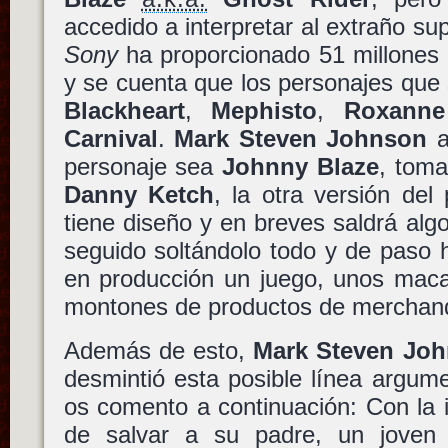
accedido a interpretar al extraño s
Sony
ha proporcionado
51 millones
y se cuenta que los personajes que
Blackheart
,
Mephisto
,
Roxanne
Carnival
.
Mark Steven Johnson
a
personaje sea
Johnny Blaze
, toma
Danny Ketch
, la otra versión del
tiene diseño y en breves saldrá algo 
seguido soltándolo todo y de paso
en producción un juego, unos maca
montones de productos de merchand
Además de esto,
Mark Steven Jo
desmintió esta posible línea argum
os comento a continuación: Con la 
de salvar a su padre, un jove