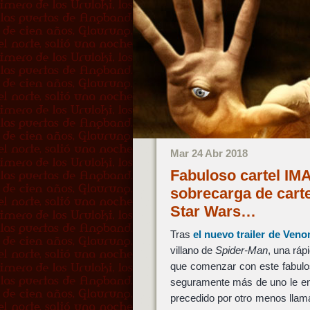
Mar 24 Abr 2018
Fabuloso cartel IM
sobrecarga de carte
Star Wars…
Tras
el nuevo trailer de
Veno
villano de
Spider-Man
, una ráp
que comenzar con este fabul
seguramente más de uno le enc
precedido por otro menos llam