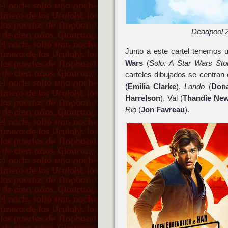
Deadpool 2
Junto a este cartel tenemos 
Wars
(
Solo: A Star Wars Sto
carteles dibujados se centran
(
Emilia Clarke
),
Lando
(
Dona
Harrelson
), Val (
Thandie Ne
Rio
(
Jon Favreau
).