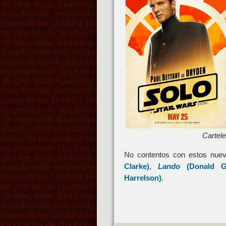
Cartel
No contentos con estos nue
Clarke
)
,
Lando
(
Donald G
Harrelson
)
.