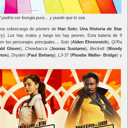
 podría ser lisergia pura… y puede que lo sea
una sobrecarga de pósters de
Han Solo: Una Historia de Star
ry
). Los hay malos y luego los hay peores. Esta batería de 9
 en los personajes principales…
Solo
(
Alden Ehrenreich
),
Qi’Ra
ld Glover
),
Chewbacca
(
Joonas Suotamo
),
Beckett
(
Woody
wton
),
Dryden
(
Paul Bettany
),
L3-37
(
Phoebe Waller- Bridge
) y