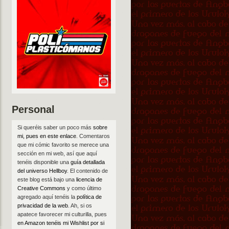
Personal
Si queréis saber un poco más
sobre
mi, pues en este enlace
. Comentaros
que mi cómic favorito se merece una
sección en mi web, así que aquí
tenéis disponible una
guía detallada
del universo Hellboy
. El contenido de
este blog está bajo una
licencia de
Creative Commons
y como último
agregado aquí tenéis la
política de
privacidad de la web
. Ah, si os
apatece favorecer mi culturilla, pues
en Amazon tenéis mi Wishlist por si