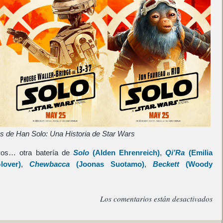
es de Han Solo: Una Historia de Star Wars
vos… otra batería de
Solo
(
Alden Ehrenreich
)
,
Qi’Ra
(
Emilia
lover
)
,
Chewbacca
(
Joonas Suotamo
)
,
Beckett
(
Woody
Los comentarios están desactivados