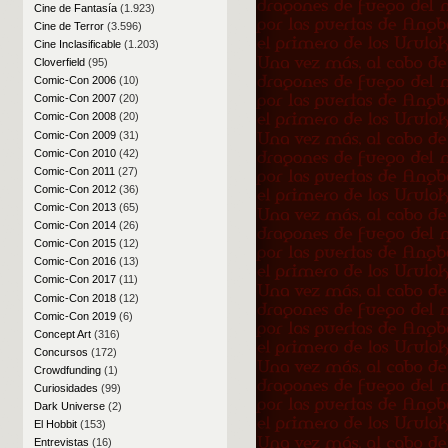
Cine de Fantasía
(1.923)
Cine de Terror
(3.596)
Cine Inclasificable
(1.203)
Cloverfield
(95)
Comic-Con 2006
(10)
Comic-Con 2007
(20)
Comic-Con 2008
(20)
Comic-Con 2009
(31)
Comic-Con 2010
(42)
Comic-Con 2011
(27)
Comic-Con 2012
(36)
Comic-Con 2013
(65)
Comic-Con 2014
(26)
Comic-Con 2015
(12)
Comic-Con 2016
(13)
Comic-Con 2017
(11)
Comic-Con 2018
(12)
Comic-Con 2019
(6)
Concept Art
(316)
Concursos
(172)
Crowdfunding
(1)
Curiosidades
(99)
Dark Universe
(2)
El Hobbit
(153)
Entrevistas
(16)