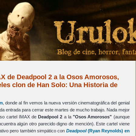
AX de Deadpool 2 a la Osos Amorosos,
les clon de Han Solo: Una Historia de
m
, donde al fin vemos la nueva versión cinematográfica del genial
ida entrada para cerrar este martes de mucho trabajo. Nada mejor
oso cartel IMAX de
Deadpool 2
a la
"Osos Amorosos"
(aunque
uentra algún otro parecido digno de mención). Este cartel viene
ativo pero también simpático con
Deadpool
(
Ryan Reynolds
) en