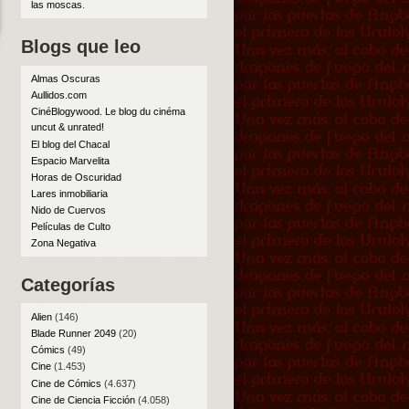
las moscas
.
Blogs que leo
Almas Oscuras
Aullidos.com
CinéBlogywood. Le blog du cinéma
uncut & unrated!
El blog del Chacal
Espacio Marvelita
Horas de Oscuridad
Lares inmobiliaria
Nido de Cuervos
Películas de Culto
Zona Negativa
Categorías
Alien
(146)
Blade Runner 2049
(20)
Cómics
(49)
Cine
(1.453)
Cine de Cómics
(4.637)
Cine de Ciencia Ficción
(4.058)