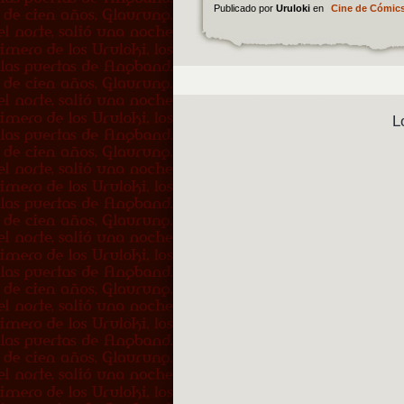
Publicado por
Uruloki
en
Cine de Cómic
L