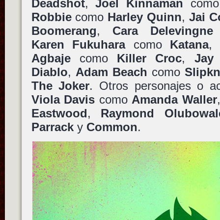
Deadshot
,
Joel Kinnaman
com
Robbie
como
Harley Quinn
,
Jai C
Boomerang
,
Cara Delevingne
Karen Fukuhara
como
Katana
Agbaje
como
Killer Croc
,
Jay
Diablo
,
Adam Beach
como
Slipk
The Joker
. Otros personajes o a
Viola Davis
como
Amanda Waller
Eastwood
,
Raymond Olubowal
Parrack
y
Common
.