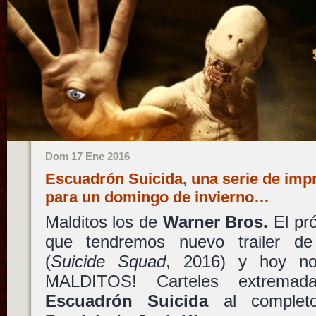
Dom 17 Ene 2016
Escuadrón Suicida, una serie de impr
para un domingo de invierno…
Malditos los de
Warner Bros.
El pr
que tendremos nuevo trailer 
(
Suicide Squad
, 2016) y hoy n
MALDITOS! Carteles extremad
Escuadrón Suicida
al comple