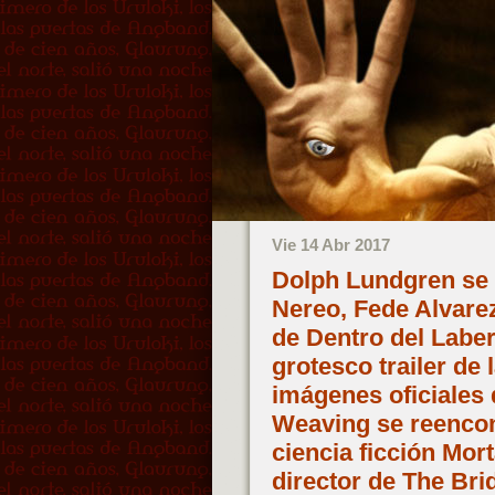
Vie 14 Abr 2017
Dolph Lundgren se
Nereo, Fede Alvare
de Dentro del Labe
grotesco trailer de
imágenes oficiales
Weaving se reencont
ciencia ficción Mor
director de The Bri