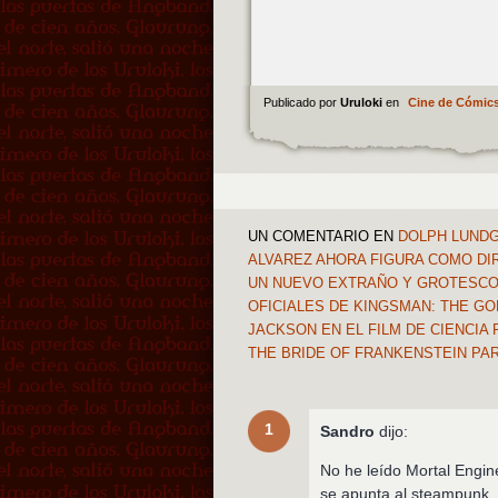
Publicado por
Uruloki
en
Cine de Cómic
UN COMENTARIO
EN
DOLPH LUNDG
ALVAREZ AHORA FIGURA COMO DI
UN NUEVO EXTRAÑO Y GROTESCO 
OFICIALES DE KINGSMAN: THE G
JACKSON EN EL FILM DE CIENCIA 
THE BRIDE OF FRANKENSTEIN PA
1
Sandro
dijo:
No he leído Mortal Engin
se apunta al steampunk.