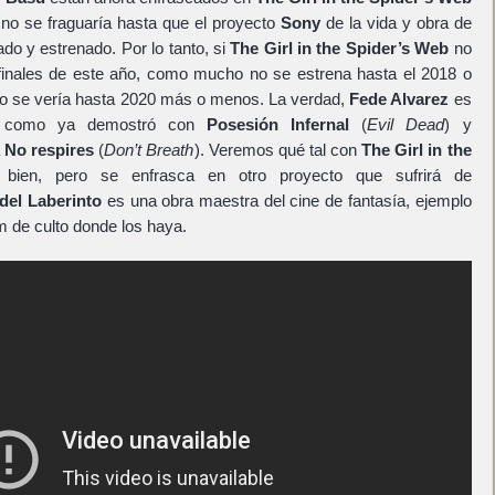
no se fraguaría hasta que el proyecto
Sony
de la vida y obra de
do y estrenado. Por lo tanto, si
The Girl in the Spider’s Web
no
inales de este año, como mucho no se estrena hasta el 2018 o
 no se vería hasta 2020 más o menos. La verdad,
Fede Alvarez
es
to como ya demostró con
Posesión Infernal
(
Evil Dead
) y
a
No respires
(
Don’t Breath
). Veremos qué tal con
The Girl in the
 bien, pero se enfrasca en otro proyecto que sufrirá de
del Laberinto
es una obra maestra del cine de fantasía, ejemplo
lm de culto donde los haya.