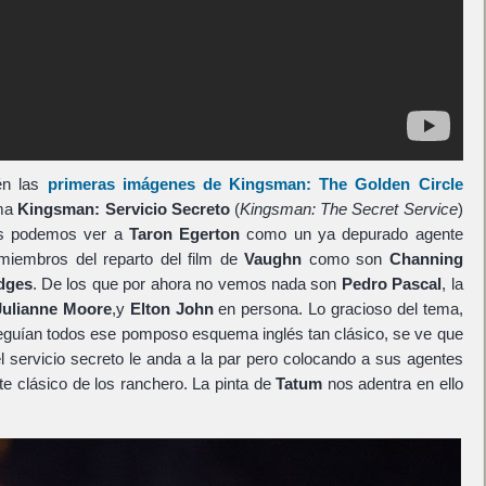
én las
primeras imágenes de
Kingsman: The Golden Circle
ima
Kingsman: Servicio Secreto
(
Kingsman: The Secret Service
)
as podemos ver a
Taron Egerton
como un ya depurado agente
miembros del reparto del film de
Vaughn
como son
Channing
idges
. De los que por ahora no vemos nada son
Pedro Pascal
, la
Julianne Moore
,y
Elton John
en persona. Lo gracioso del tema,
eguían todos ese pomposo esquema inglés tan clásico, se ve que
l servicio secreto le anda a la par pero colocando a sus agentes
te clásico de los ranchero. La pinta de
Tatum
nos adentra en ello