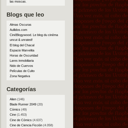
las moscas
.
Blogs que leo
Almas Oscuras
Aullidos.com
CinéBlogywood. Le blog du cinéma
uncut & unrated!
El blog del Chacal
Espacio Marvelita
Horas de Oscuridad
Lares inmobiliaria
Nido de Cuervos
Películas de Culto
Zona Negativa
Categorías
Alien
(146)
Blade Runner 2049
(20)
Cómics
(49)
Cine
(1.453)
Cine de Cómics
(4.637)
Cine de Ciencia Ficción
(4.058)