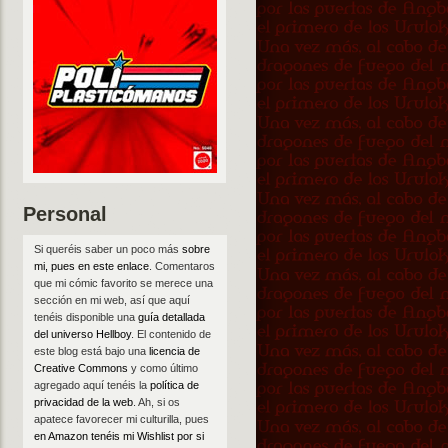
Personal
Si queréis saber un poco más
sobre
mi, pues en este enlace
. Comentaros
que mi cómic favorito se merece una
sección en mi web, así que aquí
tenéis disponible una
guía detallada
del universo Hellboy
. El contenido de
este blog está bajo una
licencia de
Creative Commons
y como último
agregado aquí tenéis la
política de
privacidad de la web
. Ah, si os
apatece favorecer mi culturilla, pues
en Amazon tenéis mi Wishlist por si