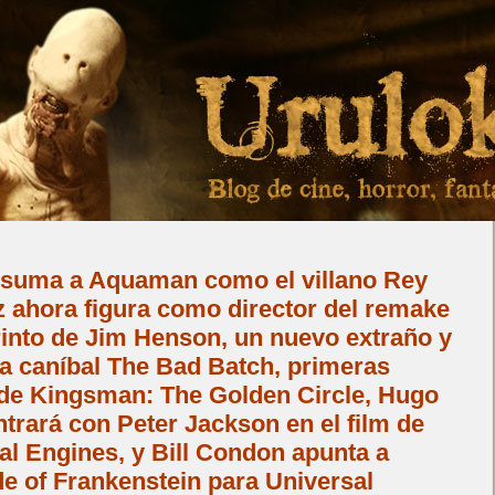
 suma a Aquaman como el villano Rey
z ahora figura como director del remake
rinto de Jim Henson, un nuevo extraño y
 la caníbal The Bad Batch, primeras
 de Kingsman: The Golden Circle, Hugo
rará con Peter Jackson en el film de
tal Engines, y Bill Condon apunta a
de of Frankenstein para Universal