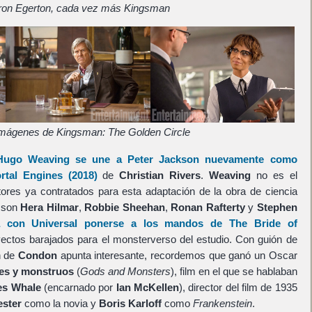
ron Egerton, cada vez más Kingsman
imágenes de Kingsman: The Golden Circle
Hugo Weaving
se une a
Peter Jackson
nuevamente como
rtal Engines
(2018)
de
Christian Rivers
.
Weaving
no es el
ores ya contratados para esta adaptación de la obra de ciencia
s son
Hera Hilmar
,
Robbie Sheehan
,
Ronan Rafterty
y
Stephen
a con
Universal
ponerse a los mandos de
The Bride of
yectos barajados para el monsterverso del estudio. Con guión de
n de
Condon
apunta interesante, recordemos que ganó un Oscar
es y monstruos
(
Gods and Monsters
), film en el que se hablaban
s Whale
(encarnado por
Ian McKellen
), director del film de 1935
ester
como la novia y
Boris Karloff
como
Frankenstein
.