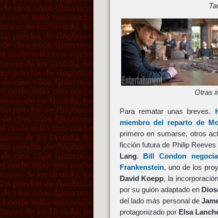
Ta
Otras 
Para rematar unas breves.
miembro del reparto de
Mo
primero en sumarse, otros act
ficción futura de Philip Reeve
Lang
.
Bill Condon
negoci
Frankenstein
, uno de los pro
David Koepp
, la incorporació
por su guión adaptado en
Dios
del lado más personal de
Jame
protagonizado por
Elsa Lanch