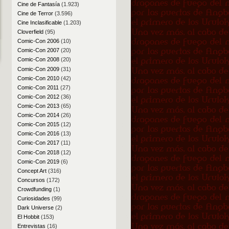
Cine de Fantasía
(1.923)
Cine de Terror
(3.596)
Cine Inclasificable
(1.203)
Cloverfield
(95)
Comic-Con 2006
(10)
Comic-Con 2007
(20)
Comic-Con 2008
(20)
Comic-Con 2009
(31)
Comic-Con 2010
(42)
Comic-Con 2011
(27)
Comic-Con 2012
(36)
Comic-Con 2013
(65)
Comic-Con 2014
(26)
Comic-Con 2015
(12)
Comic-Con 2016
(13)
Comic-Con 2017
(11)
Comic-Con 2018
(12)
Comic-Con 2019
(6)
Concept Art
(316)
Concursos
(172)
Crowdfunding
(1)
Curiosidades
(99)
Dark Universe
(2)
El Hobbit
(153)
Entrevistas
(16)