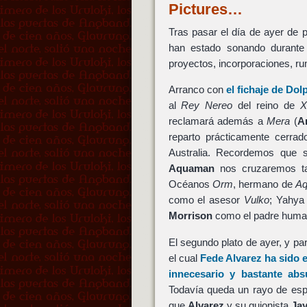
Pictures…
Tras pasar el día de ayer de 
han estado sonando durante
proyectos, incorporaciones, ru
Arranco con
el fichaje de
Dol
al
Rey Nereo
del reino de
X
reclamará además a
Mera
(
A
reparto prácticamente cerr
Australia. Recordemos que 
Aquaman
nos cruzaremos t
Océanos
Orm
, hermano de
A
como el asesor
Vulko
; Yahya
Morrison
como el padre hum
El segundo plato de ayer, y p
el cual
Fede Alvarez
ha sido e
innecesario y bastante ab
Todavía queda un rayo de esp
que
Alvarez
y su guionista
Ja