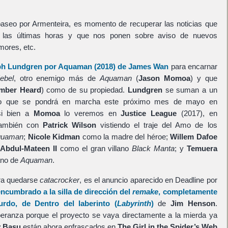
paseo por Armenteira, es momento de recuperar las noticias que
 las últimas horas y que nos ponen sobre aviso de nuevos
mores, etc.
ph Lundgren
por
Aquaman
(2018) de
James Wan
para encarnar
ebel
, otro enemigo más de
Aquaman
(
Jason Momoa
) y que
mber Heard
) como de su propiedad.
Lundgren
se suman a un
ado que se pondrá en marcha este próximo mes de mayo en
si bien a
Momoa
lo veremos en
Justice League
(2017), en
ambién con
Patrick Wilson
vistiendo el traje del Amo de los
quaman
;
Nicole Kidman
como la madre del héroe;
Willem Dafoe
Abdul-Mateen II
como el gran villano
Black Manta
; y
Temuera
ano de
Aquaman
.
ara quedarse
catacrocker
, es el anuncio aparecido en Deadline por
ncumbrado a la silla de dirección del
remake
, completamente
surdo, de
Dentro del laberinto
(
Labyrinth
)
de
Jim Henson
.
eranza porque el proyecto se vaya directamente a la mierda ya
y Basu
están ahora enfrascados en
The Girl in the Spider’s Web