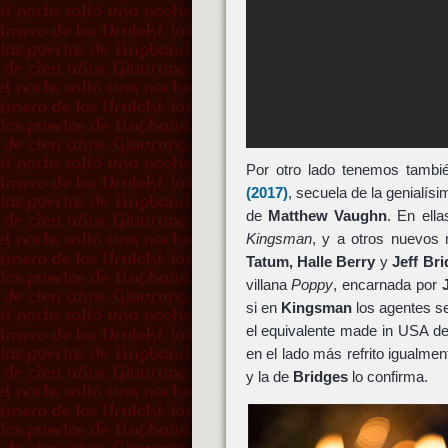
Por otro lado tenemos tambi
(2017)
, secuela de la genialís
de
Matthew Vaughn
. En ell
Kingsman
, y a otros nuevos 
Tatum,
Halle Berry
y
Jeff Br
villana
Poppy
, encarnada por
si en
Kingsman
los agentes s
el equivalente made in USA de
en el lado más refrito igualmen
y la de
Bridges
lo confirma.