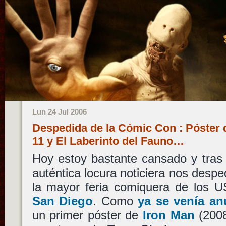
Lun 24 Jul 2006
Despedida de la Cómic Con : Póster 
11 y El Laberinto del Fauno…
Hoy estoy bastante cansado y tras
auténtica locura noticiera nos des
la mayor feria comiquera de los 
San Diego
. Como
ya se venía a
un primer póster de
Iron Man
(2008