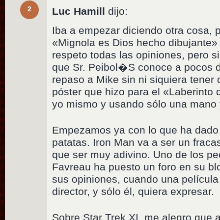
2
Luc Hamill
dijo:
Iba a empezar diciendo otra cosa, p
«Mignola es Dios hecho dibujante» 
respeto todas las opiniones, pero s
que Sr. Peibol�S conoce a pocos d
repaso a Mike sin ni siquiera tener 
póster que hizo para el «Laberinto
yo mismo y usando sólo una mano y
Empezamos ya con lo que ha dado 
patatas. Iron Man va a ser un fraca
que ser muy adivino. Uno de los pe
Favreau ha puesto un foro en su bl
sus opiniones, cuando una película
director, y sólo él, quiera expresar.
Sobre Star Trek XI, me alegro que ap