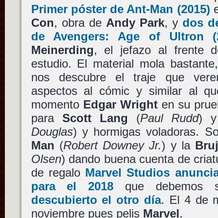
Primer póster de
Ant-Man
(2015)
e
Con
, obra de
Andy Park
, y
dos d
de
Avengers: Age of Ultron
(2
Meinerding
, el jefazo al frente 
estudio. El material mola bastante
nos descubre el traje que ver
aspectos al cómic y similar al q
momento
Edgar Wright
en su prueb
para
Scott Lang
(
Paul Rudd
) 
Douglas
) y hormigas voladoras. S
Man
(
Robert Downey Jr.
) y la
Bru
Olsen
) dando buena cuenta de criatu
de regalo
Marvel Studios
anuncia 
para el 2018
que debemos 
descubierto el otro día
. El 4 de 
noviembre pues pelis
Marvel
.