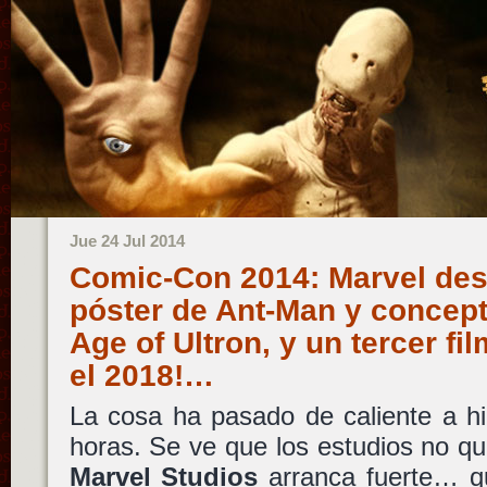
Jue 24 Jul 2014
Comic-Con 2014: Marvel de
póster de Ant-Man y concept
Age of Ultron, y un tercer fi
el 2018!…
La cosa ha pasado de caliente a hi
horas. Se ve que los estudios no qu
Marvel Studios
arranca fuerte… qu